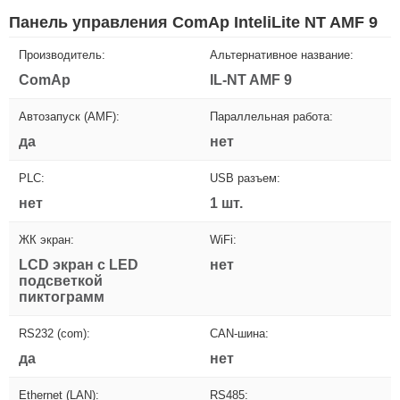
Панель управления ComAp InteliLite NT AMF 9
Производитель:
Альтернативное название:
ComAp
IL-NT AMF 9
Автозапуск (AMF):
Параллельная работа:
да
нет
PLC:
USB разъем:
нет
1 шт.
ЖК экран:
WiFi:
LCD экран с LED
нет
подсветкой
пиктограмм
RS232 (com):
CAN-шина:
да
нет
Ethernet (LAN):
RS485: