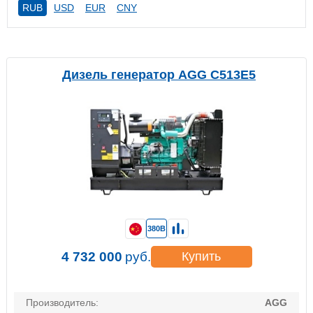
RUB
USD
EUR
CNY
Дизель генератор AGG C513E5
380В
4 732 000
руб.
Купить
Производитель:
AGG