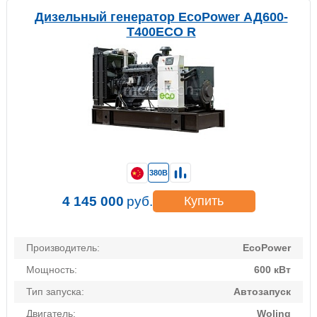
Дизельный генератор EcoPower АД600-
T400ECO R
380В
4 145 000
руб.
Купить
Производитель:
EcoPower
Мощность:
600 кВт
Тип запуска:
Автозапуск
Двигатель:
Woling