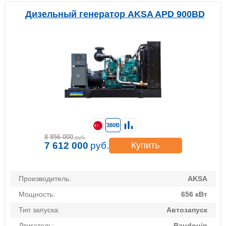
Дизельный генератор AKSA APD 900BD
380В
8 956 000
руб.
7 612 000
руб.
Купить
Производитель:
AKSA
Мощность:
656 кВт
Тип запуска:
Автозапуск
Двигатель:
Baudouin