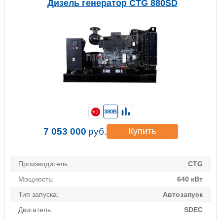
Дизель генератор CTG 880SD
380В
7 053 000
руб.
Купить
Производитель:
CTG
Мощность:
640 кВт
Тип запуска:
Автозапуск
Двигатель:
SDEC