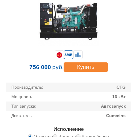
380В
756 000
руб.
Купить
Производитель:
CTG
Мощность:
16 кВт
Тип запуска:
Автозапуск
Двигатель:
Cummins
Исполнение
Открытое
В кожухе
В контейнере