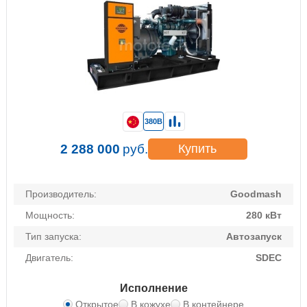
380В
2 288 000
руб.
Купить
Производитель:
Goodmash
Мощность:
280 кВт
Тип запуска:
Автозапуск
Двигатель:
SDEC
Исполнение
Открытое
В кожухе
В контейнере