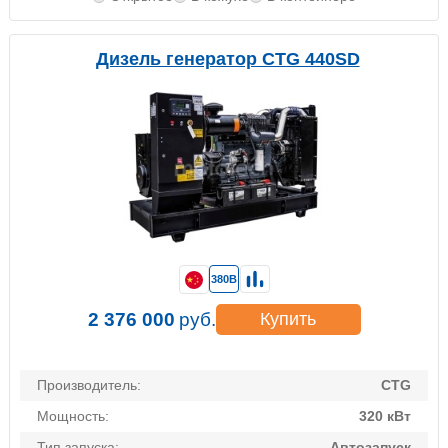
Дизель генератор CTG 440SD
380В
2 376 000
руб.
Купить
Производитель:
CTG
Мощность:
320 кВт
Тип запуска:
Автозапуск