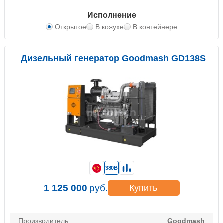
Исполнение
Открытое
В кожухе
В контейнере
Дизельный генератор Goodmash GD138S
380В
1 125 000
руб.
Купить
Производитель:
Goodmash