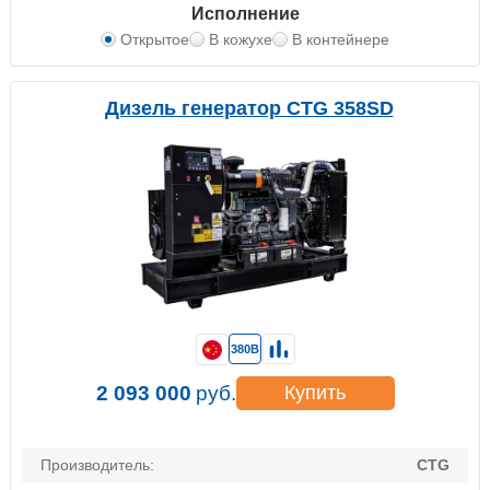
Исполнение
Открытое
В кожухе
В контейнере
Дизель генератор CTG 358SD
380В
2 093 000
руб.
Купить
Производитель:
CTG