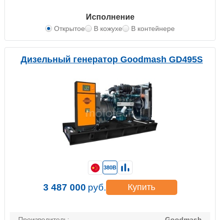
Исполнение
Открытое
В кожухе
В контейнере
Дизельный генератор Goodmash GD495S
380В
3 487 000
руб.
Купить
Производитель:
Goodmash