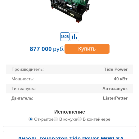
380В
877 000
руб.
Купить
Производитель:
Tide Power
Мощность:
40 кВт
Тип запуска:
Автозапуск
Двигатель:
ListerPetter
Исполнение
Открытое
В кожухе
В контейнере
Дизель генератор Tide Power FB60-SA