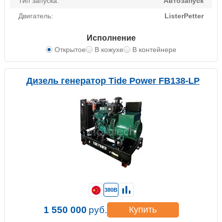
Тип запуска:
Автозапуск
Двигатель:
ListerPetter
Исполнение
Открытое
В кожухе
В контейнере
Дизель генератор Tide Power FB138-LP
380В
1 550 000
руб.
Купить