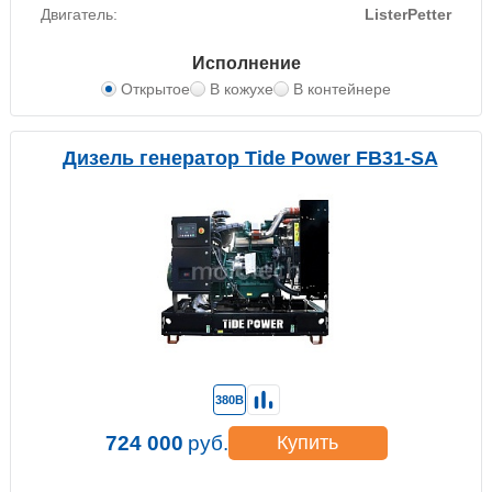
Двигатель:
ListerPetter
Исполнение
Открытое
В кожухе
В контейнере
Дизель генератор Tide Power FB31-SA
380В
724 000
руб.
Купить