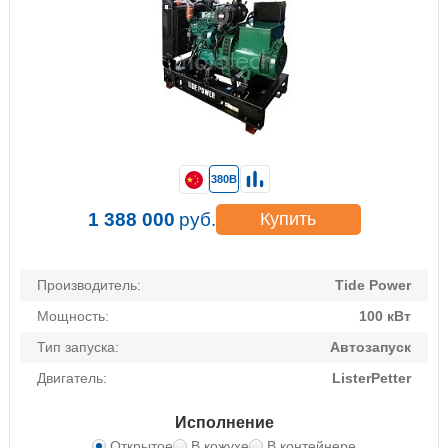
380В
1 388 000
руб.
Купить
Производитель:
Tide Power
Мощность:
100 кВт
Тип запуска:
Автозапуск
Двигатель:
ListerPetter
Исполнение
Открытое
В кожухе
В контейнере