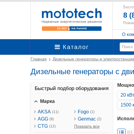
Беспл
8 (
Режим
О ко
Каталог
Главная
Дизельные генераторы и электростанци
Дизельные генераторы с дв
Мощно
Быстрый подбор оборудования
20 кВ
Марка
1500 
AKSA
Fogo
(11)
(1)
Испол
AGG
Genmac
(9)
(2)
CTG
Показать все
(12)