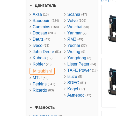
Двигатель
Aksa
Scania
(15)
(47)
Baudouin
Volvo
(224)
(109)
Cummins
Weichai
(158)
(96)
Doosan
Yanmar
(203)
(7)
Deutz
ЯМЗ
(49)
(49)
Iveco
Yuchai
(93)
(37)
John Deere
Woling
(51)
(9)
Kubota
Yangdong
(12)
(2)
Kohler
Lister Petter
(23)
(34)
TAFE Power
(13)
Mitsubishi
Isuzu
(5)
MTU
(52)
SDEC
(51)
Perkins
(341)
Kogel
(17)
Ricardo
(83)
Амперос
(12)
Фазность