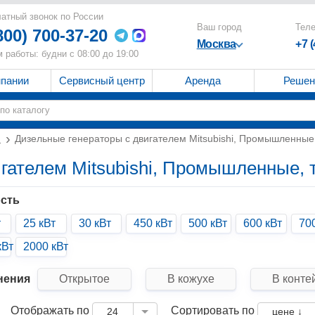
атный звонок по России
Ваш город
Тел
800) 700-37-20
Москва
+7 
 работы: будни с 08:00 до 19:00
мпании
Сервисный центр
Аренда
Решен
и
Дизельные генераторы с двигателем Mitsubishi, Промышленные
игателем Mitsubishi, Промышленные,
сть
т
25 кВт
30 кВт
450 кВт
500 кВт
600 кВт
70
кВт
2000 кВт
нения
Открытое
В кожухе
В конте
Отображать по
Сортировать по
24
цене ↓