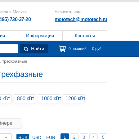
ефон в Москве
Написать нам
(495) 730-37-20
mototech@mototech.ru
ия
Информация
Контакты
Найти
0 позиций — 0 руб.
, трехфазные
 трехфазные
0 кВт
800 кВт
1000 кВт
1200 кВт
йнере
1
2
3
4
5
RUB
USD
EUR
CNY