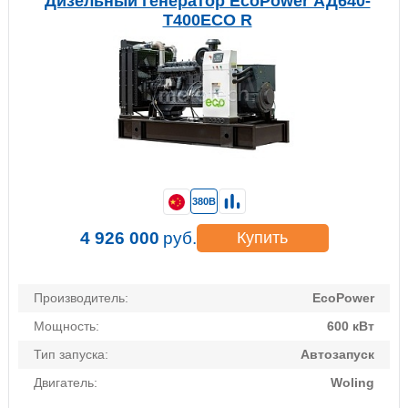
Дизельный генератор EcoPower АД640-
T400ECO R
380В
4 926 000
руб.
Купить
Производитель:
EcoPower
Мощность:
600 кВт
Тип запуска:
Автозапуск
Двигатель:
Woling