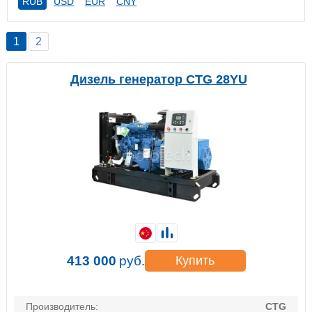
RUB
USD
EUR
CNY
1
2
Дизель генератор CTG 28YU
413 000
руб.
Купить
Производитель:
CTG