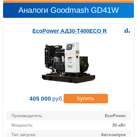
Аналоги Goodmash GD41W
EcoPower АД30-T400ECO R
405 000
руб.
Купить
Производитель:
EcoPower
Мощность:
30 кВт
Тип запуска:
Автозапуск