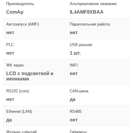
Производитель:
Альтернативное название:
ComAp
IL4AMF8XBAA
Автозапуск (AMF):
Параллельная работа:
нет
нет
PLC:
USB разъем:
нет
1 шт.
ЖК экран:
WiFi:
LCD с подсветкой и
нет
иконками
RS232 (com):
CAN-шина:
нет
да
Ethernet (LAN):
RS485:
да
нет
Журнал событий:
Габариты: