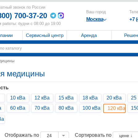
атный звонок по России
Ваш город
Тел
800) 700-37-20
Москва
+7 
 работы: будни с 08:00 до 19:00
мпании
Сервисный центр
Аренда
Решен
едицины
ля медицины
сть
10 кВа
12 кВа
15 кВа
18 кВа
20 кВа
25
а
60 кВа
70 кВа
80 кВа
100 кВа
15
120 кВа
Ва
Отображать по
Сортировать по
24
цене ↓