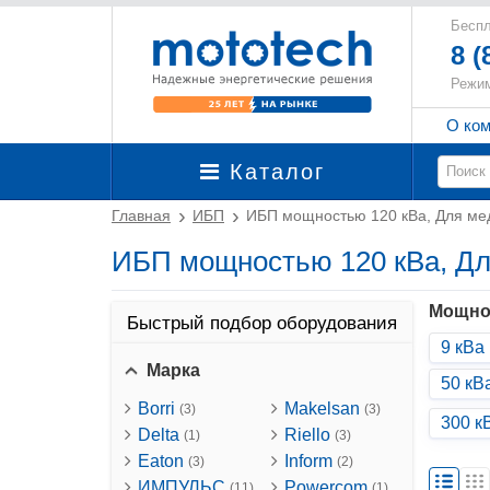
Беспл
8 (
Режим
О ко
Каталог
Главная
ИБП
ИБП мощностью 120 кВа, Для м
ИБП мощностью 120 кВа, Д
Мощно
Быстрый подбор оборудования
9 кВа
Марка
50 кВ
Borri
Makelsan
(3)
(3)
300 к
Delta
Riello
(1)
(3)
Eaton
Inform
(3)
(2)
ИМПУЛЬС
Powercom
(11)
(1)