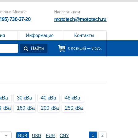
ефон в Москве
Написать нам
(495) 730-37-20
mototech@mototech.ru
ия
Информация
Контакты
Найти
0 позиций — 0 руб.
 кВа
30 кВа
40 кВа
48 кВа
0 кВа
160 кВа
200 кВа
250 кВа
1
2
RUB
USD
EUR
CNY