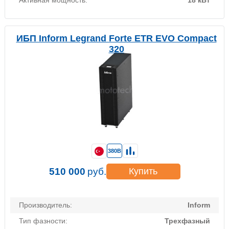
Активная мощность:
18 кВт
ИБП Inform Legrand Forte ETR EVO Compact
320
380В
510 000
руб.
Купить
Производитель:
Inform
Тип фазности:
Трехфазный