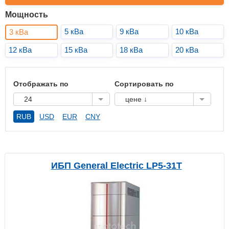
Мощность
5 кВа
9 кВа
10 кВа
3 кВа
12 кВа
15 кВа
18 кВа
20 кВа
Отображать по
Сортировать по
24
цене ↓
RUB
USD
EUR
CNY
ИБП General Electric LP5-31T