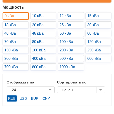
Мощность
10 кВа
12 кВа
15 кВа
9 кВа
18 кВа
20 кВа
25 кВа
30 кВа
40 кВа
48 кВа
50 кВа
60 кВа
70 кВа
80 кВа
100 кВа
120 кВа
150 кВа
160 кВа
200 кВа
250 кВа
300 кВа
400 кВа
500 кВа
600 кВа
700 кВа
800 кВа
1000 кВа
Отображать по
Сортировать по
24
цене ↓
RUB
USD
EUR
CNY