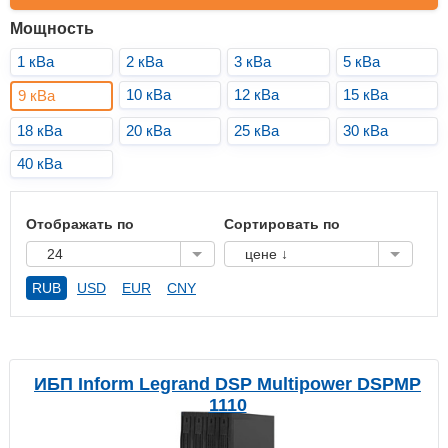
Мощность
1 кВа
2 кВа
3 кВа
5 кВа
10 кВа
12 кВа
15 кВа
9 кВа
18 кВа
20 кВа
25 кВа
30 кВа
40 кВа
Отображать по
Сортировать по
24
цене ↓
RUB
USD
EUR
CNY
ИБП Inform Legrand DSP Multipower DSPMP
1110