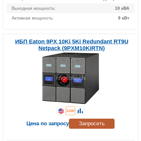
Выходная мощность:
10 кВА
Активная мощность:
9 кВт
ИБП Eaton 9PX 10Ki 5Ki Redundant RT9U
Netpack (9PXM10KiRTN)
220В
Цена по запросу
Запросить