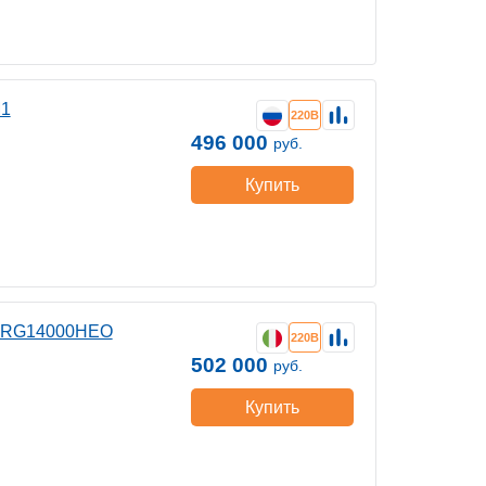
М1
220В
496 000
руб.
Купить
S RG14000HEO
220В
502 000
руб.
Купить