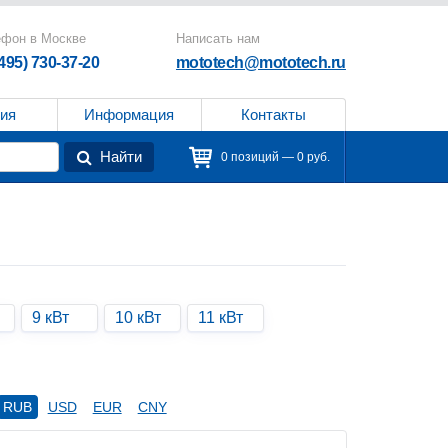
ефон в Москве
Написать нам
(495) 730-37-20
mototech@mototech.ru
ия
Информация
Контакты
Найти
0 позиций — 0 руб.
9 кВт
10 кВт
11 кВт
RUB
USD
EUR
CNY