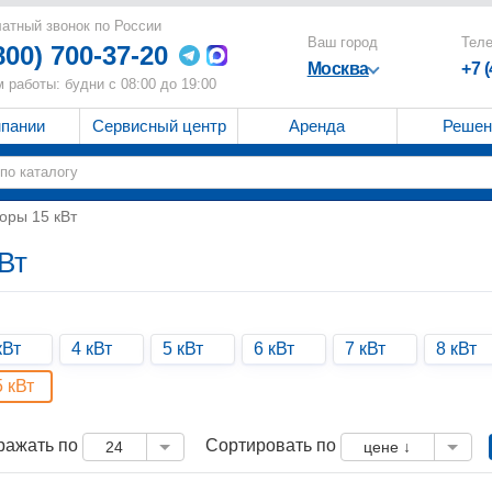
атный звонок по России
Ваш город
Тел
800) 700-37-20
Москва
+7 
 работы: будни с 08:00 до 19:00
мпании
Сервисный центр
Аренда
Решен
оры 15 кВт
Вт
кВт
4 кВт
5 кВт
6 кВт
7 кВт
8 кВт
5 кВт
ражать по
Сортировать по
24
цене ↓