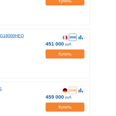
Купить
 G18000HEO
380В
451 000
руб.
Купить
S
220В
459 000
руб.
Купить