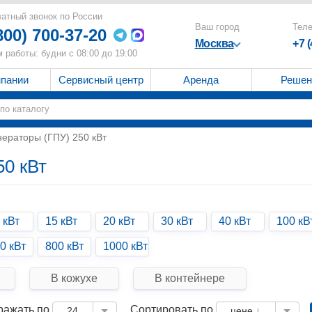
атный звонок по России
Ваш город
Тел
800) 700-37-20
Москва
+7 
 работы: будни с 08:00 до 19:00
мпании
Сервисный центр
Аренда
Решен
нераторы (ГПУ) 250 кВт
50 кВт
 кВт
15 кВт
20 кВт
30 кВт
40 кВт
100 кВ
0 кВт
800 кВт
1000 кВт
В кожухе
В контейнере
ражать по
Сортировать по
24
цене ↓