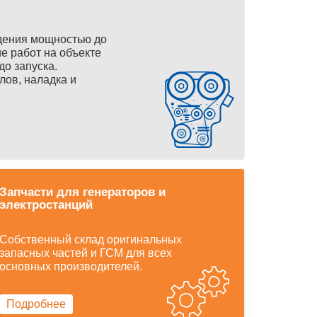
дения мощностью до
е работ на объекте
до запуска.
лов, наладка и
Запчасти для генераторов и
электростанций
Собственный склад оригинальных
запасных частей и ГСМ для всех
основных производителей.
Подробнее