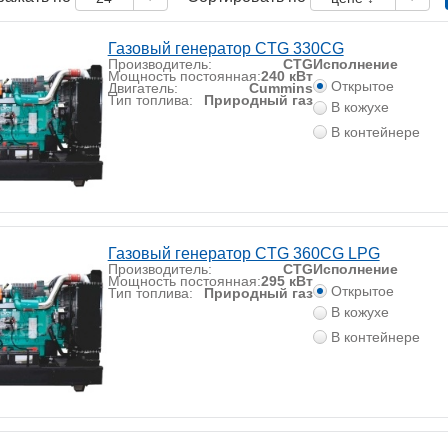
Газовый генератор CTG 330CG
Производитель:
CTG
Исполнение
Мощность постоянная:
240 кВт
Открытое
Двигатель:
Cummins
Тип топлива:
Природный газ
В кожухе
В контейнере
Газовый генератор CTG 360CG LPG
Производитель:
CTG
Исполнение
Мощность постоянная:
295 кВт
Открытое
Тип топлива:
Природный газ
В кожухе
В контейнере