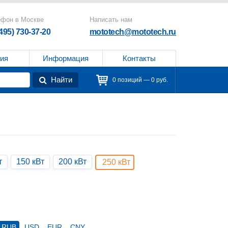
ефон в Москве
Написать нам
(495) 730-37-20
mototech@mototech.ru
ия
Информация
Контакты
Найти
0 позиций — 0 руб.
т
150 кВт
200 кВт
250 кВт
RUB
USD
EUR
CNY