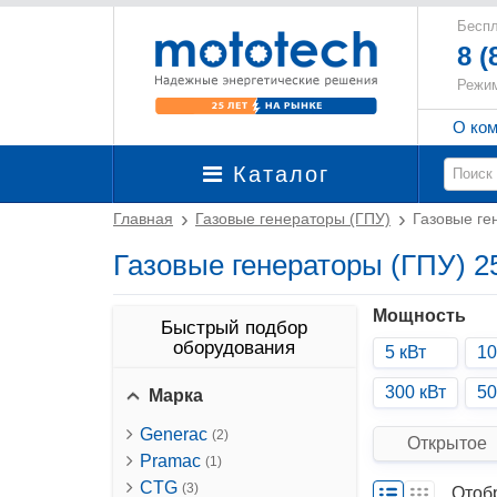
Беспл
8 (
Режим
О ко
Каталог
Главная
Газовые генераторы (ГПУ)
Газовые ге
Газовые генераторы (ГПУ) 2
Мощность
Быстрый подбор
оборудования
5 кВт
10
300 кВт
50
Марка
Generac
(2)
Открытое
Pramac
(1)
CTG
(3)
Отоб