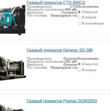
Газовый генератор CTG 400CG
Производитель:
CTG
Исполнение
Мощность постоянная:
300 кВт
Открытое
Двигатель:
Cummins
Тип топлива:
Природный газ
В кожухе
В контейнере
Газовый генератор Generac SG 280
Производитель:
Generac
Исполнение
Мощность постоянная:
255 кВт
Открытое
Двигатель:
Generac
Тип топлива:
Природный газ
В кожухе
Газовый генератор Pramac GGW350G