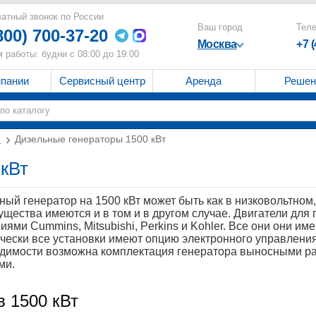
атный звонок по России
Ваш город
Тел
800) 700-37-20
Москва
+7 
 работы: будни с 08:00 до 19:00
мпании
Сервисный центр
Аренда
Решен
и
Дизельные генераторы 1500 кВт
 кВт
ный генератор на 1500 кВт может быть как в низковольтном,
щества имеются и в том и в другом случае. Двигатели для
иями Cummins, Mitsubishi, Perkins и Kohler. Все они они и
чески все установки имеют опцию электронного управлени
димости возможна комплектация генератора выносными р
ми.
в 1500 кВт