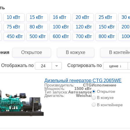
ть
10 кВт
15 кВт
16 кВт
20 кВт
25 кВт
30 
75 кВт
80 кВт
100 кВт
120 кВт
150 кВт
200
450 кВт
500 кВт
600 кВт
700 кВт
800 кВт
100
ения
Открытое
В кожухе
В контей
Отображать по
Сортировать по
24
цене ↓
Дизельный генератор CTG 2065WE
Производитель:
CTG
Исполнение
Мощность:
1500 кВт
Открытое
Тип запуска:
Автозапуск
Двигатель:
Weichai
В кожухе
В контейнере