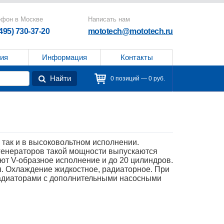
ефон в Москве
Написать нам
(495) 730-37-20
mototech@mototech.ru
ия
Информация
Контакты
Найти
0 позиций — 0 руб.
 так и в высоковольтном исполнении.
 генераторов такой мощности выпускаются
меют V-образное исполнение и до 20 цилиндров.
я. Охлаждение жидкостное, радиаторное. При
адиаторами с дополнительными насосными