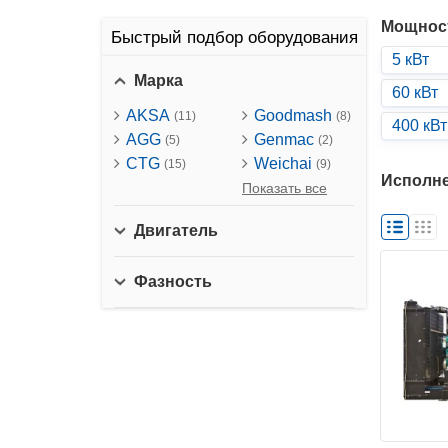
Мощнос
Быстрый подбор оборудования
5 кВт
Марка
60 кВт
AKSA
Goodmash
(11)
(8)
400 кВт
AGG
Genmac
(5)
(2)
CTG
Weichai
(15)
(9)
Исполн
Показать все
Двигатель
Фазность