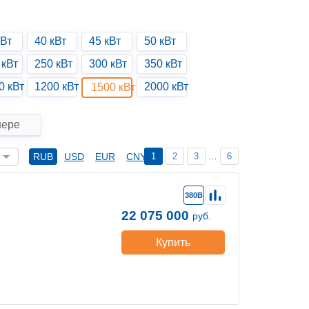
кВт
40 кВт
45 кВт
50 кВт
 кВт
250 кВт
300 кВт
350 кВт
0 кВт
1200 кВт
2000 кВт
1500 кВт
нере
1
2
3
…
6
RUB
USD
EUR
CNY
380В
22 075 000
руб.
Купить