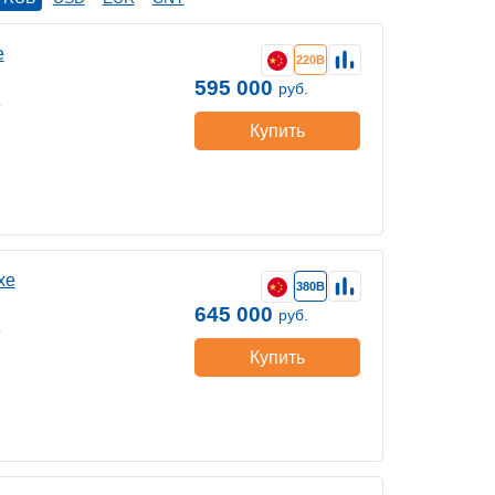
е
220В
595 000
руб.
е
Купить
хе
380В
645 000
руб.
е
Купить