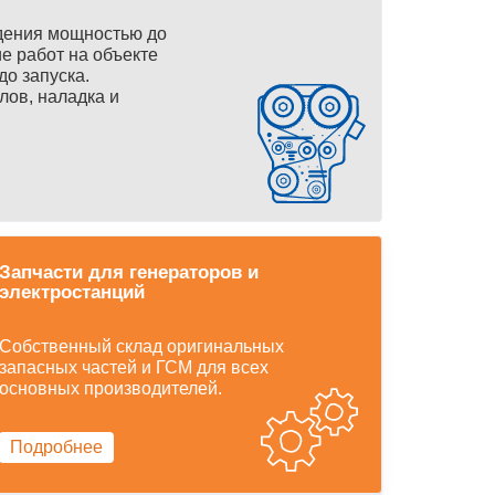
дения мощностью до
е работ на объекте
до запуска.
лов, наладка и
Запчасти для генераторов и
электростанций
Собственный склад оригинальных
запасных частей и ГСМ для всех
основных производителей.
Подробнее