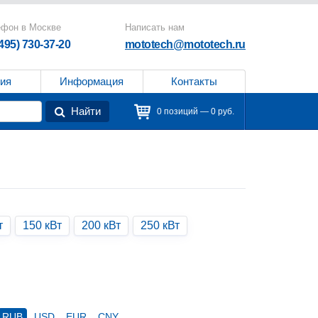
ефон в Москве
Написать нам
(495) 730-37-20
mototech@mototech.ru
ия
Информация
Контакты
Найти
0 позиций — 0 руб.
т
150 кВт
200 кВт
250 кВт
RUB
USD
EUR
CNY