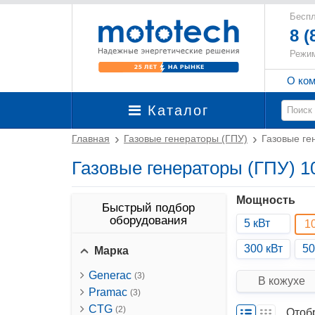
Беспл
8 (
Режим
О ко
Каталог
Главная
Газовые генераторы (ГПУ)
Газовые ге
Газовые генераторы (ГПУ) 1
Мощность
Быстрый подбор
оборудования
5 кВт
1
300 кВт
50
Марка
Generac
(3)
В кожухе
Pramac
(3)
CTG
(2)
Отоб