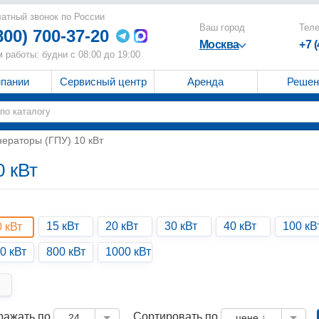
атный звонок по России
Ваш город
Тел
800) 700-37-20
Москва
+7 
 работы: будни с 08:00 до 19:00
мпании
Сервисный центр
Аренда
Решен
нераторы (ГПУ) 10 кВт
0 кВт
15 кВт
20 кВт
30 кВт
40 кВт
100 кВ
0 кВт
0 кВт
800 кВт
1000 кВт
ражать по
Сортировать по
24
цене ↓