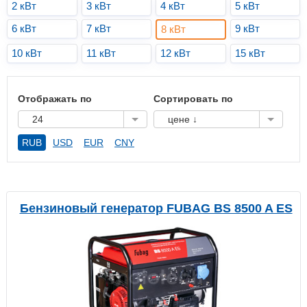
2 кВт
3 кВт
4 кВт
5 кВт
6 кВт
7 кВт
9 кВт
8 кВт
10 кВт
11 кВт
12 кВт
15 кВт
Отображать по
Сортировать по
24
цене ↓
RUB
USD
EUR
CNY
Бензиновый генератор FUBAG BS 8500 A ES