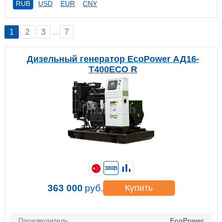
RUB
USD
EUR
CNY
1
2
3
7
…
Дизельный генератор EcoPower АД16-
T400ECO R
380В
363 000
руб.
Купить
Производитель:
EcoPower