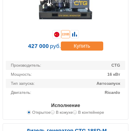
220В
427 000
руб.
Купить
Производитель:
CTG
Мощность:
16 кВт
Тип запуска:
Автозапуск
Двигатель:
Ricardo
Исполнение
Открытое
В кожухе
В контейнере
Дизель генератор CTG 18SD-M