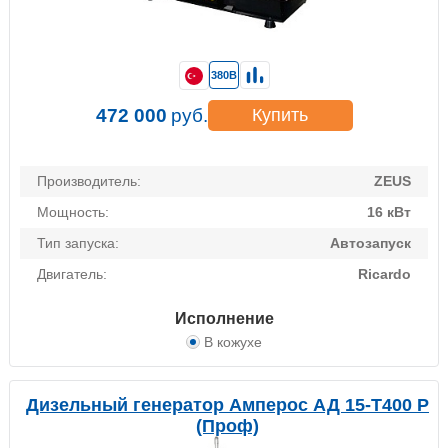
380В
472 000
руб.
Купить
Производитель:
ZEUS
Мощность:
16 кВт
Тип запуска:
Автозапуск
Двигатель:
Ricardo
Исполнение
В кожухе
Дизельный генератор Амперос АД 15-Т400 P
(Проф)