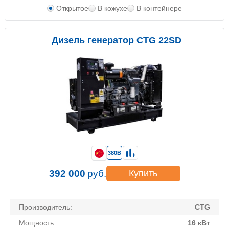
Открытое
В кожухе
В контейнере
Дизель генератор CTG 22SD
380В
392 000
руб.
Купить
Производитель:
CTG
Мощность:
16 кВт