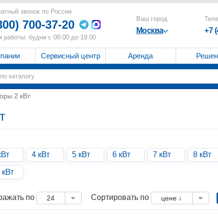
атный звонок по России
Ваш город
Тел
800) 700-37-20
Москва
+7 
 работы: будни с 08:00 до 19:00
мпании
Сервисный центр
Аренда
Решен
оры 2 кВт
т
кВт
4 кВт
5 кВт
6 кВт
7 кВт
8 кВт
 кВт
ражать по
Сортировать по
24
цене ↓