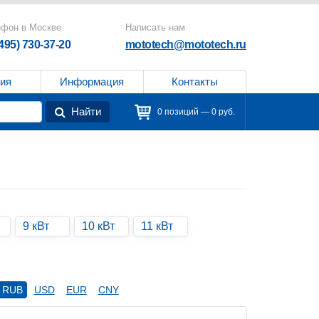
ефон в Москве
Написать нам
(495) 730-37-20
mototech@mototech.ru
ия
Информация
Контакты
Найти
0 позиций — 0 руб.
9 кВт
10 кВт
11 кВт
RUB
USD
EUR
CNY