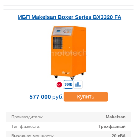
ИБП Makelsan Boxer Series BX3320 FA
380В
577 000
руб.
Купить
Производитель:
Makelsan
Тип фазности:
Трехфазный
Выходная мощность:
20 кВА