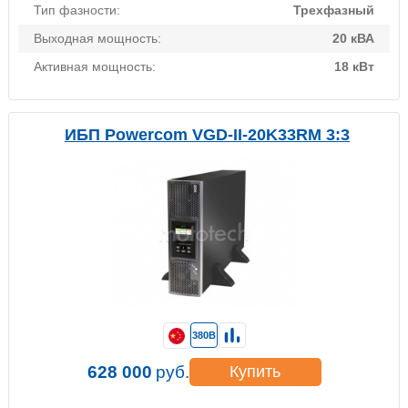
Тип фазности:
Трехфазный
Выходная мощность:
20 кВА
Активная мощность:
18 кВт
ИБП Powercom VGD-II-20K33RM 3:3
380В
628 000
руб.
Купить