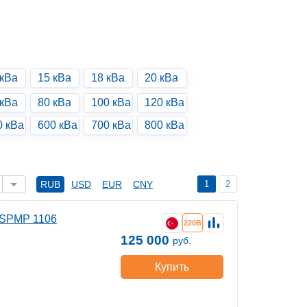
 кВа
15 кВа
18 кВа
20 кВа
 кВа
80 кВа
100 кВа
120 кВа
0 кВа
600 кВа
700 кВа
800 кВа
1
2
RUB
USD
EUR
CNY
DSPMP 1106
220В
125 000
руб.
Купить