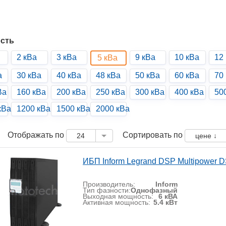
сть
2 кВа
3 кВа
9 кВа
10 кВа
12
5 кВа
а
30 кВа
40 кВа
48 кВа
50 кВа
60 кВа
70
Ва
160 кВа
200 кВа
250 кВа
300 кВа
400 кВа
50
кВа
1200 кВа
1500 кВа
2000 кВа
Отображать по
Сортировать по
24
цене ↓
ИБП Inform Legrand DSP Multipower 
Производитель:
Inform
Тип фазности:
Однофазный
Выходная мощность:
6 кВА
Активная мощность:
5.4 кВт