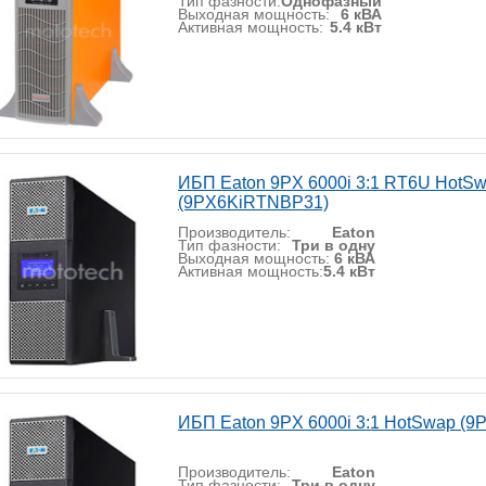
Тип фазности:
Однофазный
Выходная мощность:
6 кВА
Активная мощность:
5.4 кВт
ИБП Eaton 9PX 6000i 3:1 RT6U HotSw
(9PX6KiRTNBP31)
Производитель:
Eaton
Тип фазности:
Три в одну
Выходная мощность:
6 кВА
Активная мощность:
5.4 кВт
ИБП Eaton 9PX 6000i 3:1 HotSwap (9
Производитель:
Eaton
Тип фазности:
Три в одну