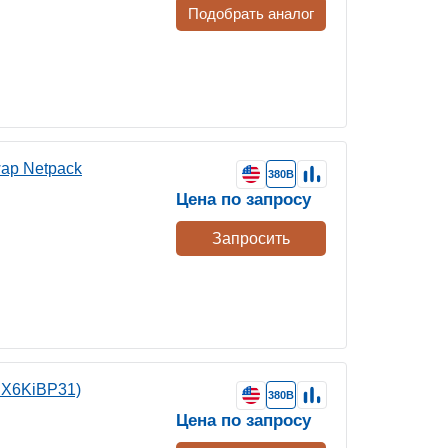
Подобрать аналог
ap Netpack
380В
Цена по запросу
Запросить
PX6KiBP31)
380В
Цена по запросу