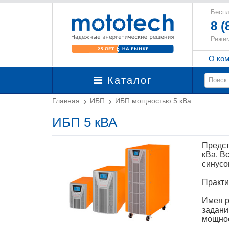
Беспл
8 (
Режим
О ко
Каталог
Главная
ИБП
ИБП мощностью 5 кВа
ИБП 5 кВА
Предст
кВа. В
синусо
Практи
Имея р
задани
мощнос