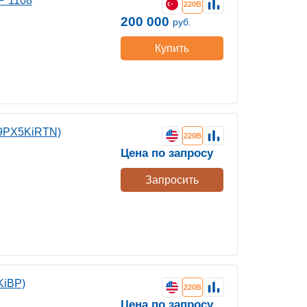
P 1108
220В
200 000
руб.
Купить
(9PX5KiRTN)
220В
Цена по запросу
Запросить
KiBP)
220В
Цена по запросу