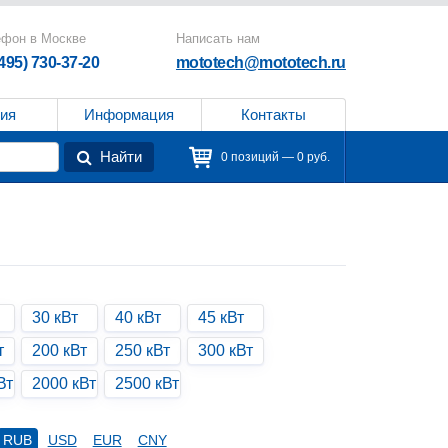
ефон в Москве
Написать нам
(495) 730-37-20
mototech@mototech.ru
ия
Информация
Контакты
Найти
0 позиций — 0 руб.
30 кВт
40 кВт
45 кВт
т
200 кВт
250 кВт
300 кВт
Вт
2000 кВт
2500 кВт
RUB
USD
EUR
CNY