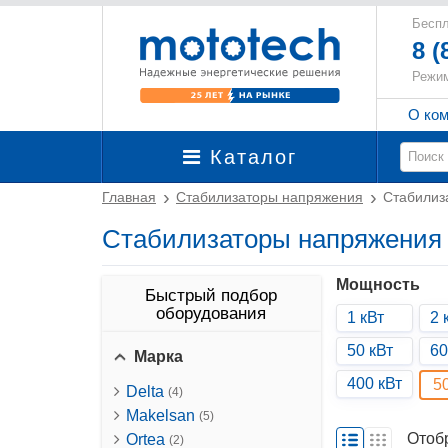
Беспл
8 (
Режим
О ко
Каталог
Главная
Стабилизаторы напряжения
Стабилиз
Стабилизаторы напряжения 5
Мощность
Быстрый подбор
оборудования
1 кВт
2 
50 кВт
60
Марка
400 кВт
5
Delta
(4)
Makelsan
(5)
Отоб
Ortea
(2)