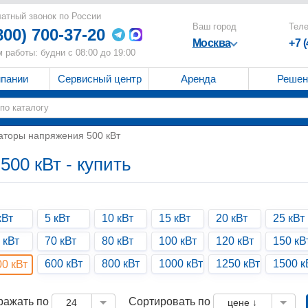
атный звонок по России
Ваш город
Тел
800) 700-37-20
Москва
+7 
 работы: будни с 08:00 до 19:00
мпании
Сервисный центр
Аренда
Решен
аторы напряжения 500 кВт
00 кВт - купить
кВт
5 кВт
10 кВт
15 кВт
20 кВт
25 кВт
 кВт
70 кВт
80 кВт
100 кВт
120 кВт
150 кВ
600 кВт
800 кВт
1000 кВт
1250 кВт
1500 к
00 кВт
ражать по
Сортировать по
24
цене ↓