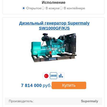
Исполнение
Открытое
В кожухе
В контейнере
Дизельный генератор Supermaly
SW1000GF/K/S
380В
7 814 000
руб.
Купить
Производитель:
Supermaly