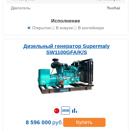
Двигатель:
Yuchai
Исполнение
Открытое
В кожухе
В контейнере
Дизельный генератор Supermaly
SW1100GFA/K/S
380В
8 596 000
руб.
Купить