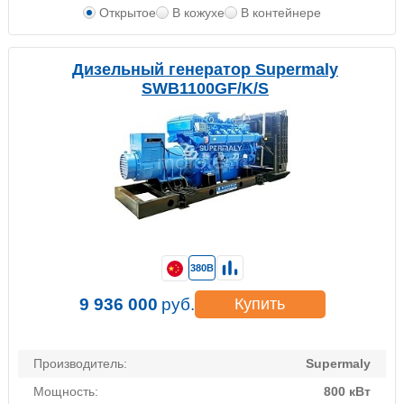
Открытое
В кожухе
В контейнере
Дизельный генератор Supermaly
SWB1100GF/K/S
380В
9 936 000
руб.
Купить
Производитель:
Supermaly
Мощность:
800 кВт