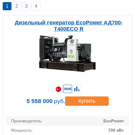
1
2
3
4
Дизельный генератор EcoPower АД700-
T400ECO R
380В
5 558 000
руб.
Купить
Производитель:
EcoPower
Мощность:
700 кВт