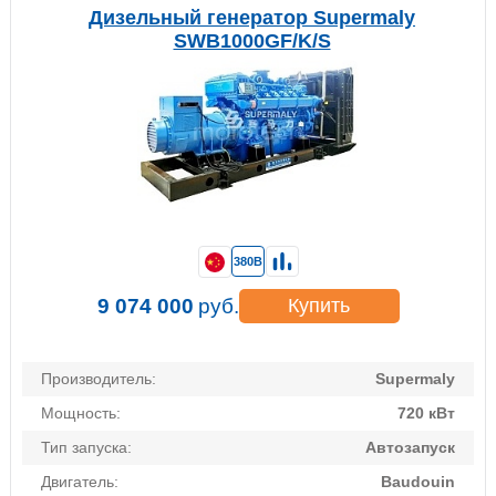
Дизельный генератор Supermaly
SWB1000GF/K/S
380В
9 074 000
руб.
Купить
Производитель:
Supermaly
Мощность:
720 кВт
Тип запуска:
Автозапуск
Двигатель:
Baudouin