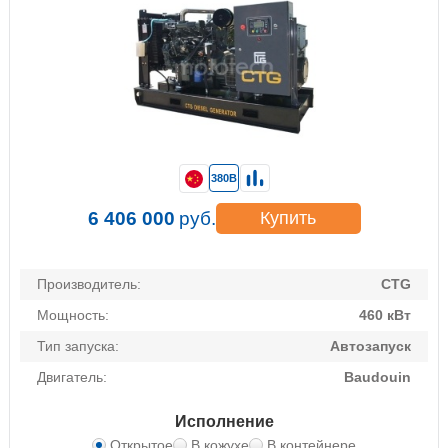
380В
6 406 000
руб.
Купить
Производитель:
CTG
Мощность:
460 кВт
Тип запуска:
Автозапуск
Двигатель:
Baudouin
Исполнение
Открытое
В кожухе
В контейнере