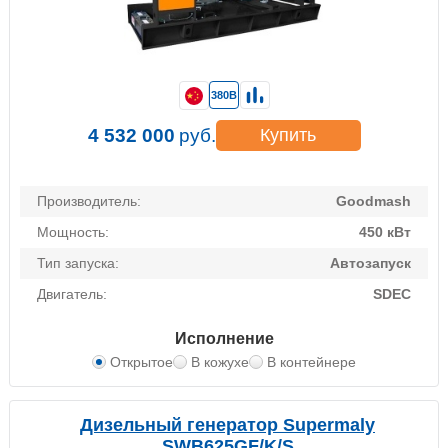
380В
4 532 000
руб.
Купить
Производитель:
Goodmash
Мощность:
450 кВт
Тип запуска:
Автозапуск
Двигатель:
SDEC
Исполнение
Открытое
В кожухе
В контейнере
Дизельный генератор Supermaly
SWB625GF/K/S