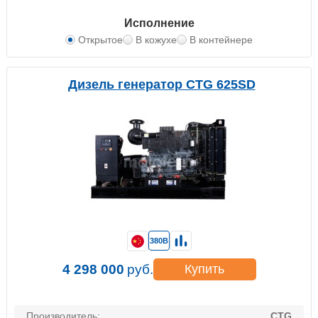
Исполнение
Открытое
В кожухе
В контейнере
Дизель генератор CTG 625SD
380В
4 298 000
руб.
Купить
Производитель:
CTG