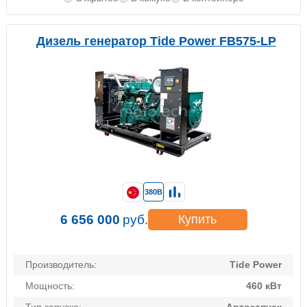
Дизель генератор Tide Power FB575-LP
380В
6 656 000
руб.
Купить
Производитель:
Tide Power
Мощность:
460 кВт