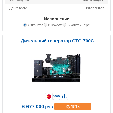
Тип запуска:
Автозапуск
Двигатель:
ListerPetter
Исполнение
Открытое
В кожухе
В контейнере
Дизельный генератор CTG 700C
380В
6 677 000
руб.
Купить