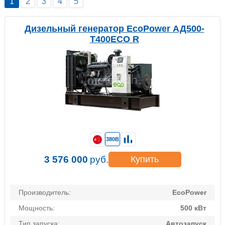
1
2
3
4
5
Дизельный генератор EcoPower АД500-
T400ECO R
380В
3 576 000
руб.
Купить
Производитель:
EcoPower
Мощность:
500 кВт
Тип запуска:
Автозапуск