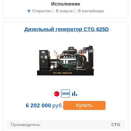
Исполнение
Открытое
В кожухе
В контейнере
Дизельный генератор CTG 625D
380В
6 202 000
руб.
Купить
Производитель:
CTG