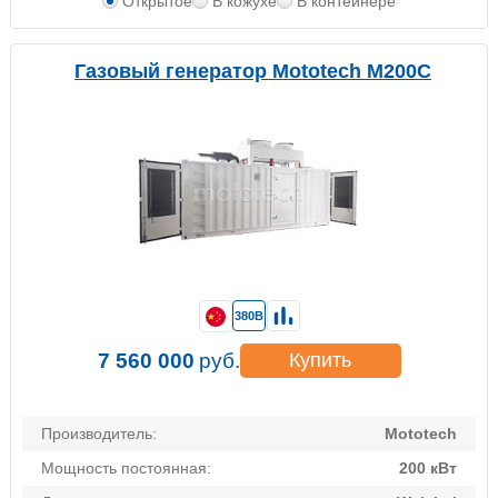
Открытое
В кожухе
В контейнере
Газовый генератор Mototech М200C
380В
7 560 000
руб.
Купить
Производитель:
Mototech
Мощность постоянная:
200 кВт