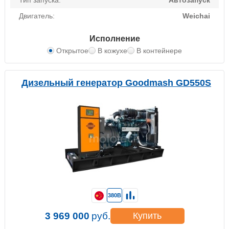
Тип запуска:
Автозапуск
Двигатель:
Weichai
Исполнение
Открытое
В кожухе
В контейнере
Дизельный генератор Goodmash GD550S
380В
3 969 000
руб.
Купить