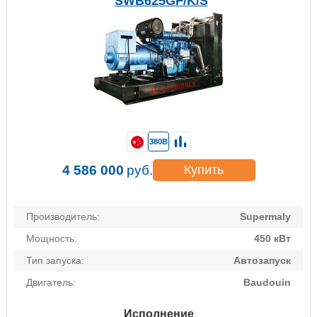
SWB625GF/K/S
380В
4 586 000
руб.
Купить
Производитель:
Supermaly
Мощность:
450 кВт
Тип запуска:
Автозапуск
Двигатель:
Baudouin
Исполнение