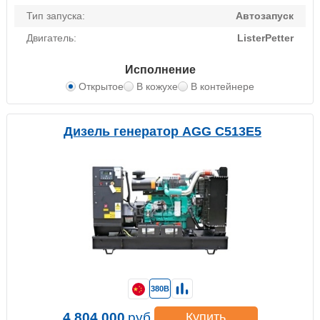
Тип запуска:
Автозапуск
Двигатель:
ListerPetter
Исполнение
Открытое
В кожухе
В контейнере
Дизель генератор AGG C513E5
380В
4 804 000
руб.
Купить