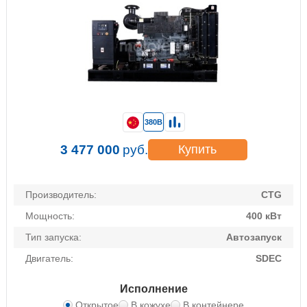
380В
3 477 000
руб.
Купить
Производитель:
CTG
Мощность:
400 кВт
Тип запуска:
Автозапуск
Двигатель:
SDEC
Исполнение
Открытое
В кожухе
В контейнере