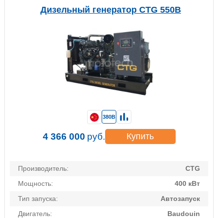
Дизельный генератор CTG 550B
380В
4 366 000
руб.
Купить
Производитель:
CTG
Мощность:
400 кВт
Тип запуска:
Автозапуск
Двигатель:
Baudouin