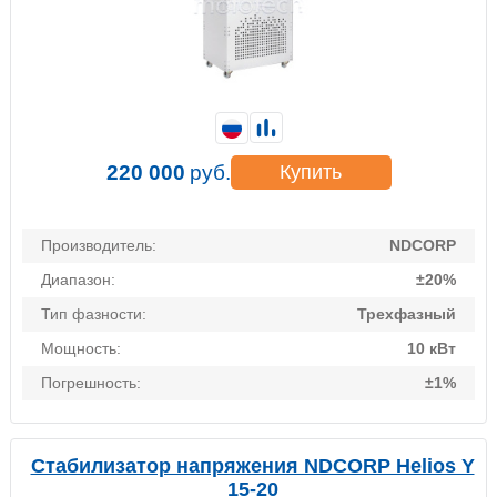
220 000
руб.
Купить
Производитель:
NDCORP
Диапазон:
±20%
Тип фазности:
Трехфазный
Мощность:
10 кВт
Погрешность:
±1%
Стабилизатор напряжения NDCORP Helios Y
15-20