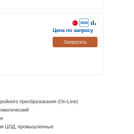
380В
Цена по запросу
Запросить
войного преобразования (On-Line)
томатический
ые
для ЦОД, промышленные