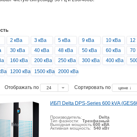
сть
2 кВа
3 кВа
5 кВа
9 кВа
10 кВа
12
а
30 кВа
40 кВа
48 кВа
50 кВа
60 кВа
70
Ва
160 кВа
200 кВа
250 кВа
300 кВа
400 кВа
50
кВа
1200 кВа
1500 кВа
2000 кВа
Отображать по
Сортировать по
24
цене ↓
ИБП Delta DPS-Series 600 kVA (GES
Производитель:
Delta
Тип фазности:
Трехфазный
Выходная мощность:
600 кВА
Активная мощность:
540 кВт