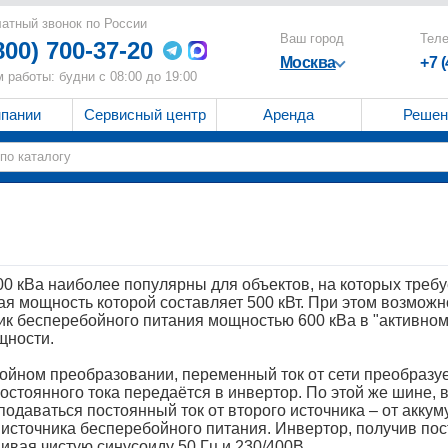
атный звонок по России
Ваш город
Тел
800) 700-37-20
Москва
+7 
 работы: будни с 08:00 до 19:00
мпании
Сервисный центр
Аренда
Решен
0 кВа наиболее популярны для объектов, на которых требу
ая мощность которой составляет 500 кВт. При этом возможн
ик бесперебойного питания мощностью 600 кВа в "активном"
щности.
ойном преобразовании, переменный ток от сети преобразуе
остоянного тока передаётся в инвертор. По этой же шине, в
подаваться постоянный ток от второго источника – от акку
 источника бесперебойного питания. Инвертор, получив пос
ивая чистую синусоиду 50 Гц и 230/400В.