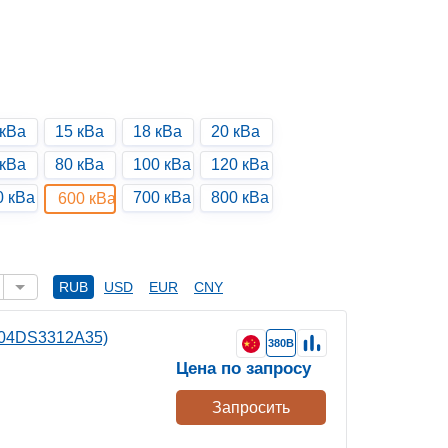
 кВа
15 кВа
18 кВа
20 кВа
 кВа
80 кВа
100 кВа
120 кВа
0 кВа
700 кВа
800 кВа
600 кВа
RUB
USD
EUR
CNY
604DS3312A35)
380В
Цена по запросу
Запросить