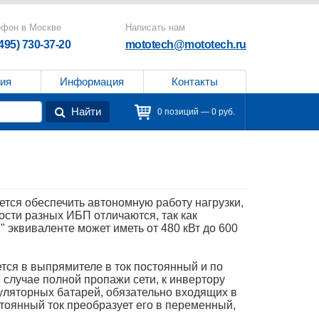
ефон в Москве
Написать нам
(495) 730-37-20
mototech@mototech.ru
ия
Информация
Контакты
Найти
0 позиций — 0 руб.
ется обеспечить автономную работу нагрузки,
ости разных ИБП отличаются, так как
 эквиваленте может иметь от 480 кВт до 600
тся в выпрямителе в ток постоянный и по
 случае полной пропажи сети, к инвертору
муляторных батарей, обязательно входящих в
тоянный ток преобразует его в переменный,