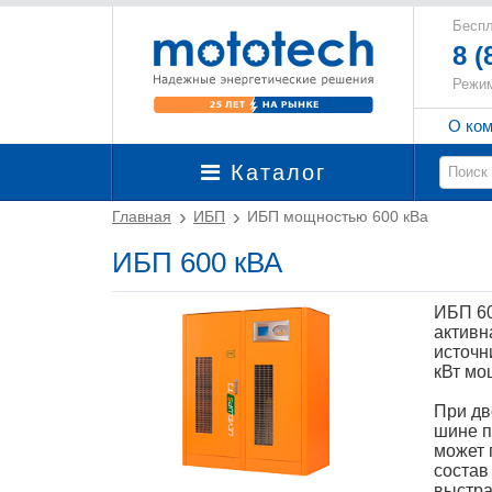
Беспл
8 (
Режим
О ко
Каталог
Главная
ИБП
ИБП мощностью 600 кВа
ИБП 600 кВА
ИБП 60
активн
источн
кВт мо
При дв
шине п
может 
состав
выстра