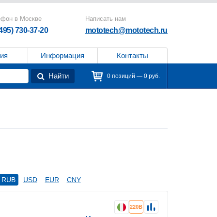
ефон в Москве
Написать нам
(495) 730-37-20
mototech@mototech.ru
ия
Информация
Контакты
Найти
0 позиций — 0 руб.
RUB
USD
EUR
CNY
220В