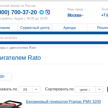
атный звонок по России
Ваш город
Тел
800) 700-37-20
Москва
+7 
 работы: будни с 08:00 до 19:00
мпании
Сервисный центр
Аренда
Решен
оры с двигателем Rato
игателем Rato
кВт
ражать по
Сортировать по
24
цене ↓
Бензиновый генератор Pramac PMV 3200