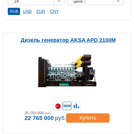
24
цене ↓
RUB
USD
EUR
CNY
Дизель генератор AKSA APD 2100M
380В
26 783 000
руб.
22 765 000
руб.
Купить