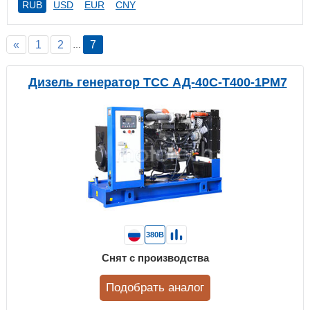
RUB
USD
EUR
CNY
«
1
2
7
…
Дизель генератор ТСС АД-40С-Т400-1РМ7
380В
Снят с производства
Подобрать аналог