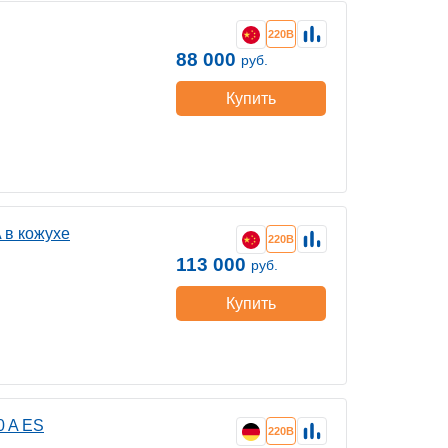
220В
88 000
руб.
Купить
 в кожухе
220В
113 000
руб.
Купить
0 A ES
220В