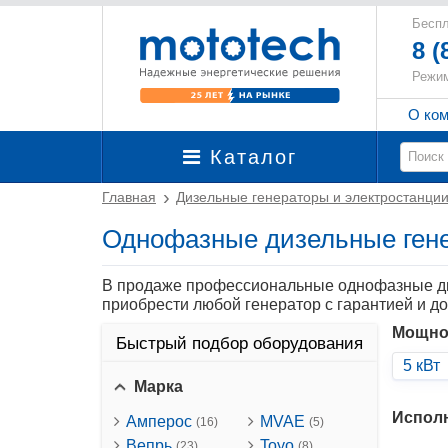
Беспл
8 (
Режим
О ко
Каталог
Главная
Дизельные генераторы и электростанци
Однофазные дизельные ген
В продаже профессиональные однофазные диз
приобрести любой генератор с гарантией и д
Мощно
Быстрый подбор оборудования
5 кВт
Марка
Испол
Амперос
MVAE
(16)
(5)
Вепрь
Toyo
(23)
(8)