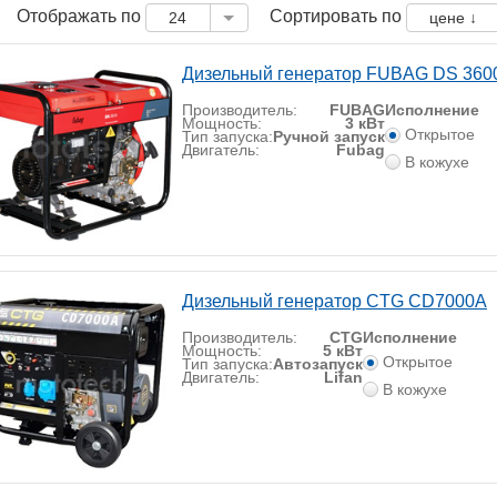
Отображать по
Сортировать по
24
цене ↓
Дизельный генератор FUBAG DS 360
Производитель:
FUBAG
Исполнение
Мощность:
3 кВт
Открытое
Тип запуска:
Ручной запуск
Двигатель:
Fubag
В кожухе
Дизельный генератор CTG CD7000A
Производитель:
CTG
Исполнение
Мощность:
5 кВт
Открытое
Тип запуска:
Автозапуск
Двигатель:
Lifan
В кожухе