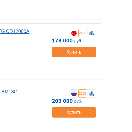
CTG CD12000A
220В
178 000
руб.
Купить
0-ВМ18C
220В
209 000
руб.
Купить