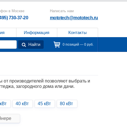
ефон в Москве
Написать нам
(495) 730-37-20
mototech@mototech.ru
ия
Информация
Контакты
Найти
0 позиций — 0 руб.
 от производителей позволяют выбрать и
теджа, загородного дома или дачи.
кВт
40 кВт
45 кВт
80 кВт
йнере