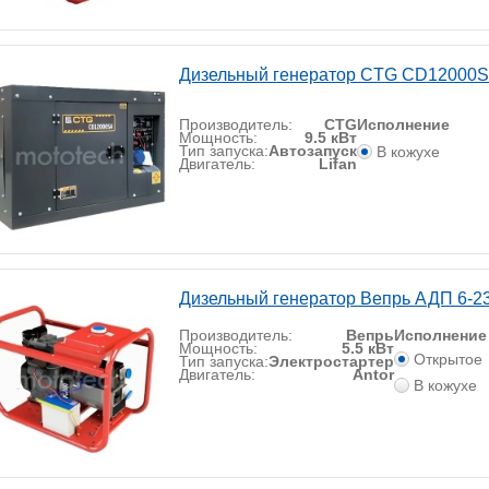
Дизельный генератор CTG CD12000S
Производитель:
CTG
Исполнение
Мощность:
9.5 кВт
Тип запуска:
Автозапуск
В кожухе
Двигатель:
Lifan
Дизельный генератор Вепрь АДП 6-2
Производитель:
Вепрь
Исполнение
Мощность:
5.5 кВт
Открытое
Тип запуска:
Электростартер
Двигатель:
Antor
В кожухе