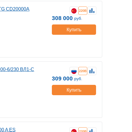
CTG CD20000A
220В
308 000
руб.
Купить
00-6/230 ВЛ1-С
220В
309 000
руб.
Купить
00 A ES
220В