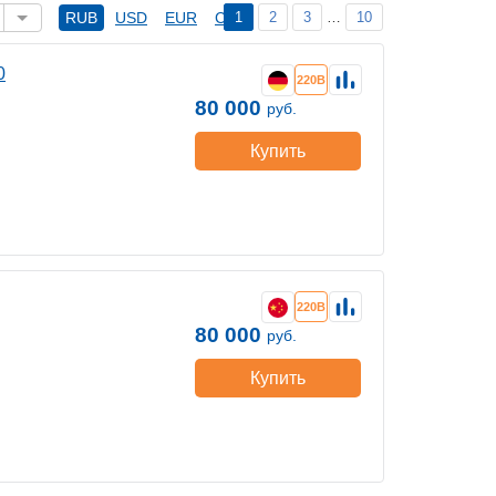
1
2
3
…
10
RUB
USD
EUR
CNY
0
220В
80 000
руб.
Купить
220В
80 000
руб.
Купить