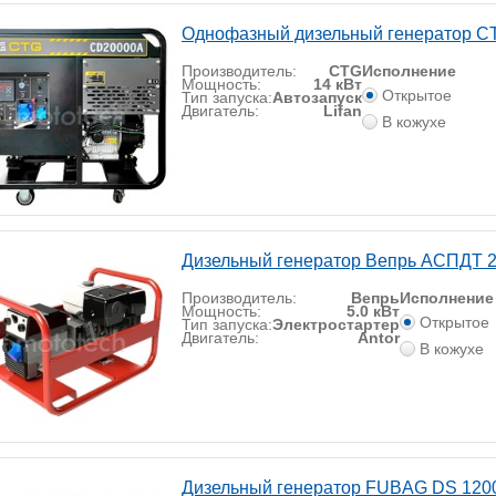
Однофазный дизельный генератор 
Производитель:
CTG
Исполнение
Мощность:
14 кВт
Открытое
Тип запуска:
Автозапуск
Двигатель:
Lifan
В кожухе
Дизельный генератор Вепрь АСПДТ 2
Производитель:
Вепрь
Исполнение
Мощность:
5.0 кВт
Открытое
Тип запуска:
Электростартер
Двигатель:
Antor
В кожухе
Дизельный генератор FUBAG DS 120