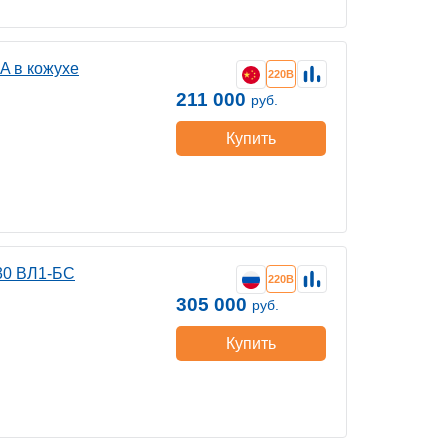
A в кожухе
220В
211 000
руб.
Купить
30 ВЛ1-БС
220В
305 000
руб.
Купить