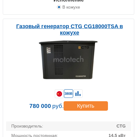
В кожухе
Газовый генератор CTG CG18000TSA в
кожухе
380В
780 000
руб.
Купить
Производитель:
CTG
Мощность постоянная:
14.5 кВт