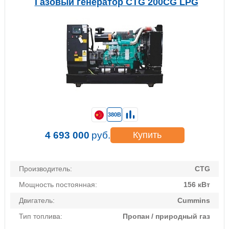
Газовый генератор CTG 200CG LPG
380В
4 693 000
руб.
Купить
Производитель:
CTG
Мощность постоянная:
156 кВт
Двигатель:
Cummins
Тип топлива:
Пропан / природный газ