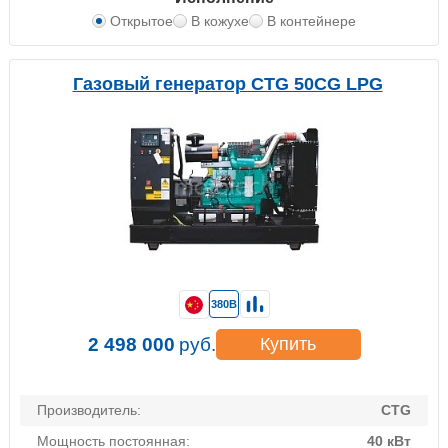
Открытое
В кожухе
В контейнере
Газовый генератор CTG 50CG LPG
380В
2 498 000
руб.
Купить
Производитель:
CTG
Мощность постоянная:
40 кВт