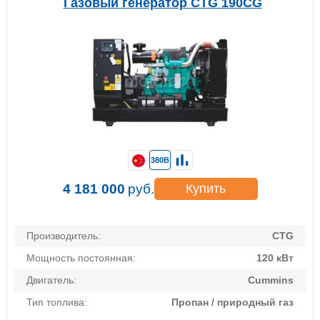
Газовый генератор CTG 190CG
380В
4 181 000
руб.
Купить
Производитель:
CTG
Мощность постоянная:
120 кВт
Двигатель:
Cummins
Тип топлива:
Пропан / природный газ