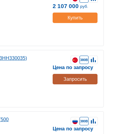
2 107 000
руб.
Купить
03HH330035)
380В
Цена по запросу
Запросить
Т500
380В
Цена по запросу