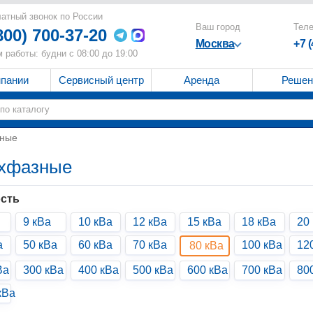
атный звонок по России
Ваш город
Тел
800) 700-37-20
Москва
+7 
 работы: будни с 08:00 до 19:00
мпании
Сервисный центр
Аренда
Решен
зные
ехфазные
сть
9 кВа
10 кВа
12 кВа
15 кВа
18 кВа
20
а
50 кВа
60 кВа
70 кВа
100 кВа
12
80 кВа
Ва
300 кВа
400 кВа
500 кВа
600 кВа
700 кВа
80
кВа