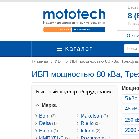
Беспл
8 (
Режим
О ко
Каталог
Главная
ИБП
ИБП мощностью 80 кВа, Трехфа
ИБП мощностью 80 кВа, Тр
Мощно
Быстрый подбор оборудования
5 кВа
Марка
48 кВ
Borri
Makelsan
(2)
(3)
250 к
Delta
Riello
(1)
(2)
2000 
Eaton
Inform
(3)
(2)
ИМПУЛЬС
Powercom
(9)
(1)