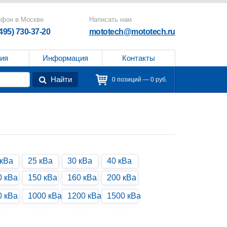
ефон в Москве
Написать нам
(495) 730-37-20
mototech@mototech.ru
ия
Информация
Контакты
Найти
0 позиций — 0 руб.
 кВа
25 кВа
30 кВа
40 кВа
0 кВа
150 кВа
160 кВа
200 кВа
0 кВа
1000 кВа
1200 кВа
1500 кВа