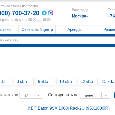
атный звонок по России
Ваш город
Тел
800) 700-37-20
Москва
+7 
 работы: будни с 08:00 до 19:00
мпании
Сервисный центр
Аренда
Решен
кВа
3 кВа
9 кВа
10 кВа
12 кВа
15 кВа
ражать по
Сортировать по
24
цене ↓
ИБП Eaton 9SX 1000i Rack2U (9SX1000IR)