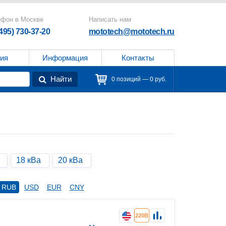
ефон в Москве
Написать нам
(495) 730-37-20
mototech@mototech.ru
ия
Информация
Контакты
Найти
0 позиций — 0 руб.
18 кВа
20 кВа
RUB
USD
EUR
CNY
220В