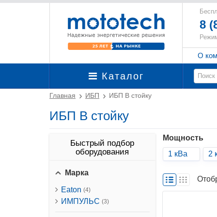
Беспл
8 (
Режим
О ко
Каталог
Главная
ИБП
ИБП В стойку
ИБП В стойку
Мощность
Быстрый подбор
оборудования
1 кВа
2 
Марка
Отоб
Eaton
(4)
ИМПУЛЬС
(3)