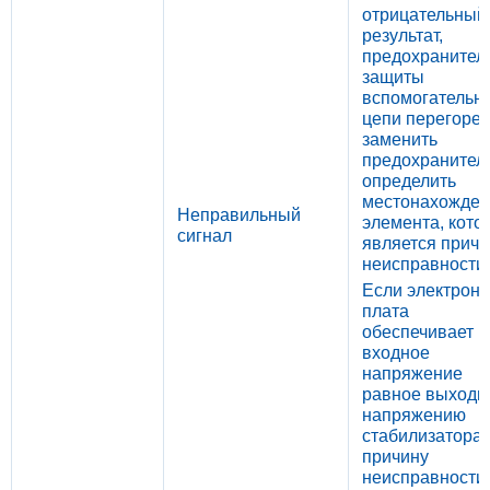
отрицательный
результат,
предохранител
защиты
вспомогательн
цепи перегорел
заменить
предохранител
определить
местонахожден
Неправильный
элемента, кото
сигнал
является прич
неисправности.
Если электрон
плата
обеспечивает
входное
напряжение
равное выходн
напряжению
стабилизатора,
причину
неисправности