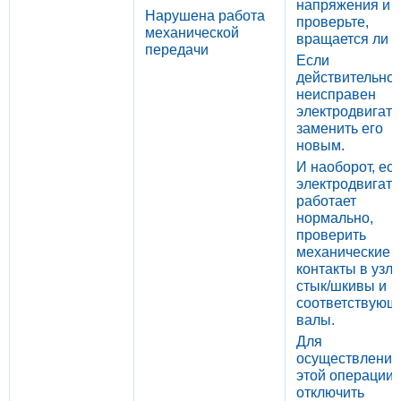
напряжения и
Нарушена работа
проверьте,
механической
вращается ли в
передачи
Если
действительно
неисправен
электродвигате
заменить его
новым.
И наоборот, ес
электродвигате
работает
нормально,
проверить
механические
контакты в узле
стык/шкивы и
соответствующ
валы.
Для
осуществления
этой операции
отключить