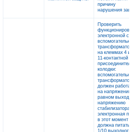
причину
нарушения за
Проверить
функциониров
электронной с
вспомогательн
трансформато
на клеммах 4 и
11-контактной
присоединител
колодки:
вспомогательн
трансформато
должен работа
на напряжении
равном выходн
напряжению
стабилизатора 
электронная пл
в этот момент
должна питать
1/10 выходного