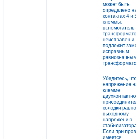
может быть
определено на
контактах 4 и 5
клеммы,
вспомогательн
трансформато
неисправен и
подлежит заме
исправным
равнозначным
трансформатор
Убедитесь, что
напряжение на
клемме
двухконтактной
присоединител
колодки равно
выходному
напряжению
стабилизатора.
Если при прове
имеется