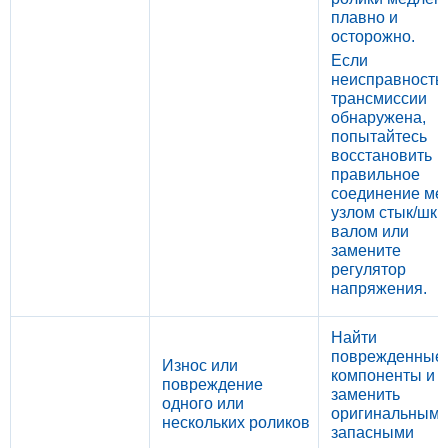
плавно и
осторожно.
Если
неисправность 
трансмиссии
обнаружена,
попытайтесь
восстановить
правильное
соединение ме
узлом стык/шки
валом или
замените
регулятор
напряжения.
Найти
поврежденные
Износ или
компоненты и
повреждение
заменить
одного или
оригинальным
нескольких роликов
запасными