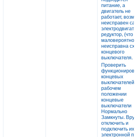
питание, а
двигатель не
работает, возм
неисправен са
электродвигате
редуктор, (что
маловероятно)
неисправна сх
концевого
выключателя.
Проверить
функциониров
концевых
выключателей.
рабочем
положении
концевые
выключатели
Нормально
Замкнуты. Вру
отключить и
подключить их 
электронной пл