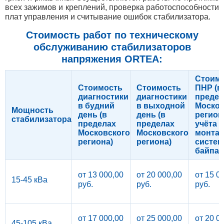
всех зажимов и креплений, проверка работоспособности
плат управления и считывание ошибок стабилизатора.
Стоимость работ по техническому
обслуживанию стабилизаторов
напряжения ORTEA:
Стоим
Стоимость
Стоимость
ПНР (в
диагностики
диагностики
предел
в будний
в выходной
Москов
Мощность
день (в
день (в
регион
стабилизатора
пределах
пределах
учёта
Московского
Московского
монта
региона)
региона)
систе
байпас
от 13 000,00
от 20 000,00
от 15 0
15-45 кВа
руб.
руб.
руб.
от 17 000,00
от 25 000,00
от 20 0
45-105 кВа