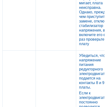
мигает, плата
неисправна.
Однако, прежд
чем приступить 
замене, отключ
стабилизатор
напряжения, в
включите его е
раз проверьте
плату
Убедиться, что
напряжение
питания
редукторного
электродвигате
подается на
контакты 8 и 9
платы.
Если к
электродвигат
постоянно
подводится