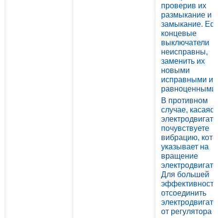
проверив их
размыкание и
замыкание. Ес
концевые
выключатели
неисправны,
заменить их
новыми
исправными и
равноценными.
В противном
случае, касаясь
электродвигате
почувствуете
вибрацию, кото
указывает на
вращение
электродвигате
Для большей
эффективности
отсоединить
электродвигате
от регулятора