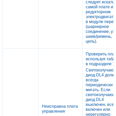
следует искать 
самой плате ил
редукторном
электродвигате
в модуле пере
(шарнирное
соединение, уз
шкив/ремень,
цепь).
Проверить плат
используя табл
в подразделе 1.
Светоизлучаю
диод DL4 долж
всегда
периодически
мигать. Если
светоизлучающ
диод DL4
выключен, всег
Неисправна плата
включен или
управления
нерегулярно