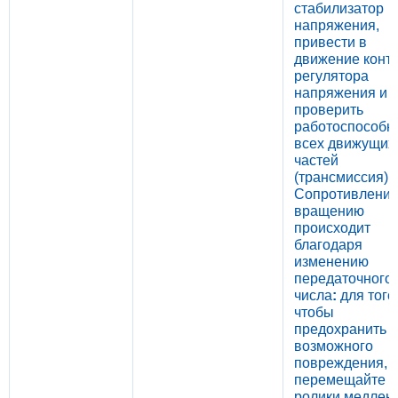
стабилизатор
напряжения,
привести в
движение конт
регулятора
напряжения и
проверить
работоспособн
всех движущих
частей
(трансмиссия).
Сопротивлени
вращению
происходит
благодаря
изменению
передаточного
числа
:
для того
чтобы
предохранить о
возможного
повреждения,
перемещайте
ролики медлен