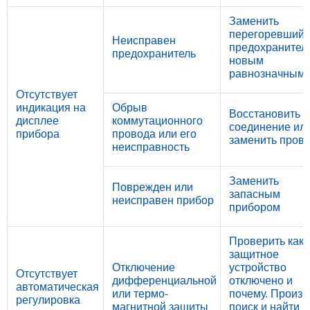
Заменить
перегоревший
Неисправен
предохранител
предохранитель
новым
равнозначным
Отсутствует
индикация на
Обрыв
Восстановить
дисплее
коммутационного
соединение ил
прибора
провода или его
заменить пров
неисправность
Заменить
Поврежден или
запасным
неисправен прибор
прибором
Проверить как
защитное
Отключение
устройство
Отсутствует
дифференциальной
отключено и
автоматическая
или термо-
почему. Произв
регулировка
магнитной защиты
поиск и найти