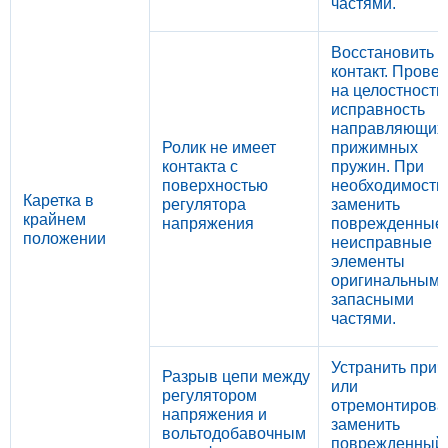
частями.
Восстановить
контакт. Прове
на целостность
исправность
направляющих
Ролик не имеет
прижимных
контакта с
пружин. При
поверхностью
необходимости
Каретка в
регулятора
заменить
крайнем
напряжения
поврежденные 
положении
неисправные
элементы
оригинальным
запасными
частями.
Устранить прич
Разрыв цепи между
или
регулятором
отремонтирова
напряжения и
заменить
вольтодобавочным
поврежденный