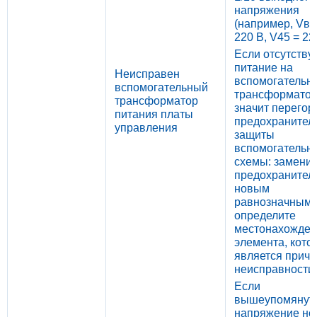
напряжения
(например, Vвы
220 В, V45 = 22
Если отсутству
питание на
Неисправен
вспомогательн
вспомогательный
трансформатор
трансформатор
значит перегор
питания платы
предохранител
управления
защиты
вспомогательн
схемы: замени
предохранител
новым
равнозначным 
определите
местонахожден
элемента, кото
является прич
неисправности.
Если
вышеупомянут
напряжение не