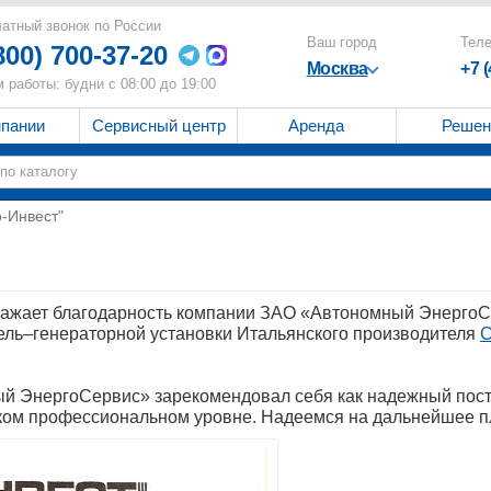
атный звонок по России
Ваш город
Тел
800) 700-37-20
Москва
+7 
 работы: будни с 08:00 до 19:00
мпании
Сервисный центр
Аренда
Решен
-Инвест"
ажает благодарность компании ЗАО «Автономный ЭнергоС
ель–генераторной установки Итальянского производителя
ый ЭнергоСервис» зарекомендовал себя как надежный пост
ком профессиональном уровне. Надеемся на дальнейшее п