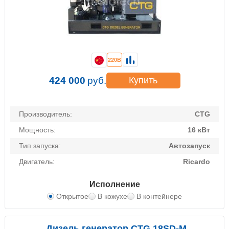
220В
424 000
руб.
Купить
Производитель:
CTG
Мощность:
16 кВт
Тип запуска:
Автозапуск
Двигатель:
Ricardo
Исполнение
Открытое
В кожухе
В контейнере
Дизель генератор CTG 18SD-M