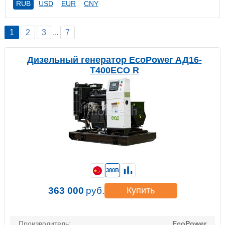
RUB
USD
EUR
CNY
1
2
3
7
…
Дизельный генератор EcoPower АД16-
T400ECO R
380В
363 000
руб.
Купить
Производитель:
EcoPower