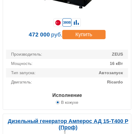
380В
472 000
руб.
Купить
Производитель:
ZEUS
Мощность:
16 кВт
Тип запуска:
Автозапуск
Двигатель:
Ricardo
Исполнение
В кожухе
Дизельный генератор Амперос АД 15-Т400 P
(Проф)