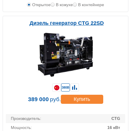
Открытое
В кожухе
В контейнере
Дизель генератор CTG 22SD
380В
389 000
руб.
Купить
Производитель:
CTG
Мощность:
16 кВт