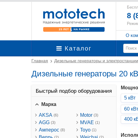
Беспл
8 (
Режим
О ко
Каталог
Главная
Дизельные генераторы и электростанци
Дизельные генераторы 20 кВ
Мощно
Быстрый подбор оборудования
5 кВт
Марка
60 кВ
AKSA
Motor
(6)
(3)
400 к
AGG
MVAE
(3)
(1)
Амперос
Toyo
(8)
(1)
Испол
Вепрь
Weichai
(2)
(2)