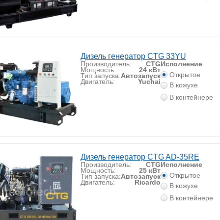
Дизель генератор CTG 33YU
Производитель:
CTG
Исполнение
Мощность:
24 кВт
Открытое
Тип запуска:
Автозапуск
Двигатель:
Yuchai
В кожухе
В контейнере
Дизель генератор CTG AD-35RE
Производитель:
CTG
Исполнение
Мощность:
25 кВт
Открытое
Тип запуска:
Автозапуск
Двигатель:
Ricardo
В кожухе
В контейнере