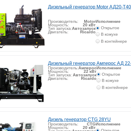
Дизельный генератор Motor АД20-Т4
Производитель:
Motor
Исполнение
Мощность:
20 кВт
Открытое
Тип запуска:
Автозапуск
Двигатель:
Ricardo
В кожухе
В контейнере
Дизельный генератор Амперос АД 22
Производитель:
Амперос
Исполнение
Мощность:
22 кВт
Открытое
Тип запуска:
Автозапуск
Двигатель:
Ricardo
В кожухе
В контейнере
Дизель генератор CTG 28YU
Производитель:
CTG
Исполнение
Мощность:
20 кВт
Открытое
Тип запуска:
Автозапуск