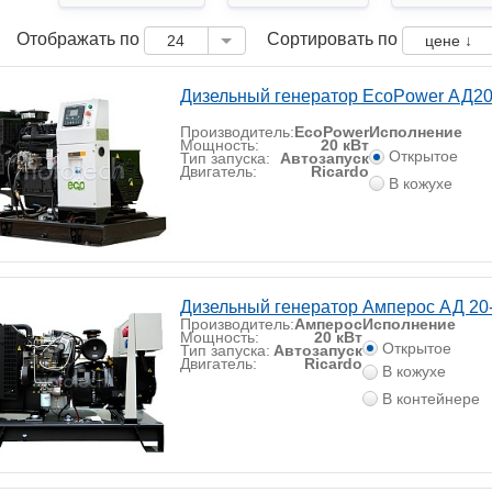
Отображать по
Сортировать по
24
цене ↓
Дизельный генератор EcoPower АД2
Производитель:
EcoPower
Исполнение
Мощность:
20 кВт
Открытое
Тип запуска:
Автозапуск
Двигатель:
Ricardo
В кожухе
Дизельный генератор Амперос АД 20
Производитель:
Амперос
Исполнение
Мощность:
20 кВт
Открытое
Тип запуска:
Автозапуск
Двигатель:
Ricardo
В кожухе
В контейнере