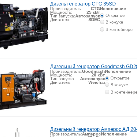
Дизель генератор CTG 35SD
Производитель:
CTG
Исполнение
Мощность:
25 кВт
Открытое
Тип запуска:
Автозапуск
Двигатель:
SDEC
В кожухе
В контейнере
Дизельный генератор Goodmash GD
Производитель:
Goodmash
Исполнение
Мощность:
20 кВт
Открытое
Тип запуска:
Автозапуск
Двигатель:
Weichai
В кожухе
В контейнер
Дизельный генератор Амперос АД 20
Производитель:
Амперос
Исполнение