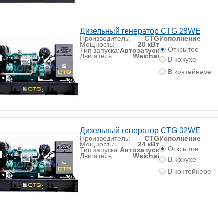
Дизельный генератор CTG 28WE
Производитель:
CTG
Исполнение
Мощность:
20 кВт
Открытое
Тип запуска:
Автозапуск
Двигатель:
Weichai
В кожухе
В контейнере
Дизельный генератор CTG 32WE
Производитель:
CTG
Исполнение
Мощность:
24 кВт
Открытое
Тип запуска:
Автозапуск
Двигатель:
Weichai
В кожухе
В контейнере