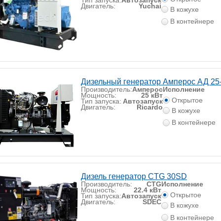
Двигатель:
Yuchai
В кожухе
В контейнере
Дизельный генератор Амперос АД 25
Производитель:
Амперос
Исполнение
Мощность:
25 кВт
Открытое
Тип запуска:
Автозапуск
Двигатель:
Ricardo
В кожухе
В контейнере
Дизель генератор CTG 30SD
Производитель:
CTG
Исполнение
Мощность:
22.4 кВт
Открытое
Тип запуска:
Автозапуск
Двигатель:
SDEC
В кожухе
В контейнере