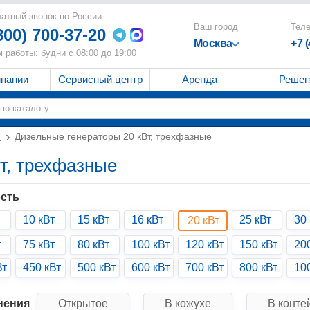
атный звонок по России
Ваш город
Тел
800) 700-37-20
Москва
+7 
 работы: будни с 08:00 до 19:00
мпании
Сервисный центр
Аренда
Решен
и
Дизельные генераторы 20 кВт, трехфазные
т, трехфазные
сть
10 кВт
15 кВт
16 кВт
25 кВт
30 
20 кВт
т
75 кВт
80 кВт
100 кВт
120 кВт
150 кВт
20
Вт
450 кВт
500 кВт
600 кВт
700 кВт
800 кВт
10
нения
Открытое
В кожухе
В конте