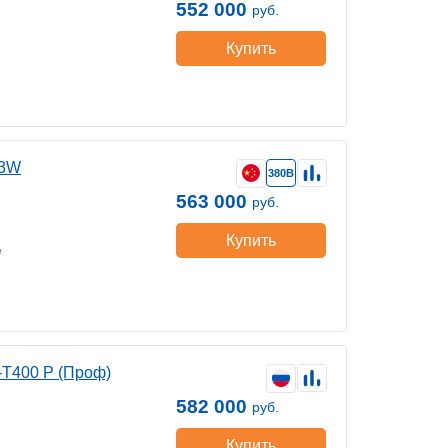
552 000
руб.
Купить
33W
380В
563 000
руб.
Купить
е
-Т400 P (Проф)
582 000
руб.
Купить