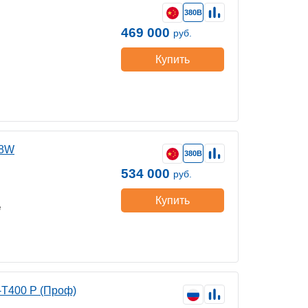
380В
469 000
руб.
Купить
28W
380В
534 000
руб.
Купить
е
-Т400 P (Проф)