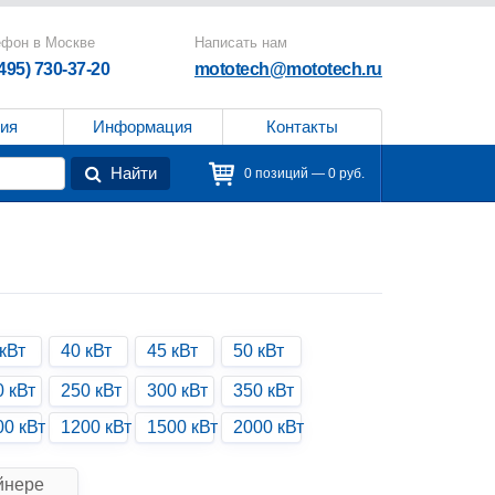
ефон в Москве
Написать нам
(495) 730-37-20
mototech@mototech.ru
ия
Информация
Контакты
Найти
0 позиций — 0 руб.
кВт
40 кВт
45 кВт
50 кВт
0 кВт
250 кВт
300 кВт
350 кВт
00 кВт
1200 кВт
1500 кВт
2000 кВт
йнере