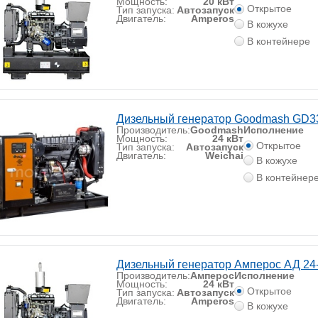
Мощность:
20 кВт
Открытое
Тип запуска:
Автозапуск
Двигатель:
Amperos
В кожухе
В контейнере
Дизельный генератор Goodmash GD
Производитель:
Goodmash
Исполнение
Мощность:
24 кВт
Открытое
Тип запуска:
Автозапуск
Двигатель:
Weichai
В кожухе
В контейнер
Дизельный генератор Амперос АД 24
Производитель:
Амперос
Исполнение
Мощность:
24 кВт
Открытое
Тип запуска:
Автозапуск
Двигатель:
Amperos
В кожухе