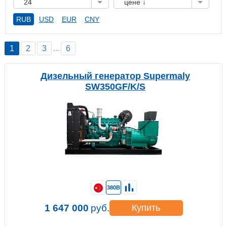
24
цене ↓
RUB
USD
EUR
CNY
1
2
3
6
…
Дизельный генератор Supermaly
SW350GF/K/S
380В
1 647 000
руб.
Купить