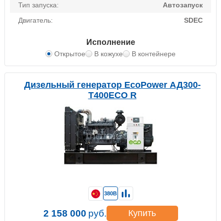
Тип запуска:
Автозапуск
Двигатель:
SDEC
Исполнение
Открытое
В кожухе
В контейнере
Дизельный генератор EcoPower АД300-
T400ECO R
380В
2 158 000
руб.
Купить