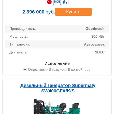
380В
2 396 000
руб.
Купить
Производитель:
Goodmash
Мощность:
300 кВт
Тип запуска:
Автозапуск
Двигатель:
SDEC
Исполнение
Открытое
В кожухе
В контейнере
Дизельный генератор Supermaly
SW400GFA/K/S