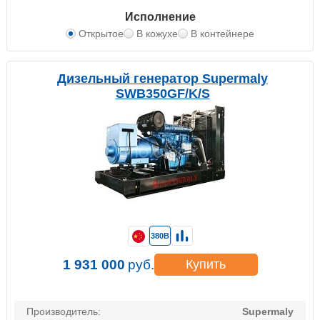
Исполнение
Открытое
В кожухе
В контейнере
Дизельный генератор Supermaly
SWB350GF/K/S
380В
1 931 000
руб.
Купить
Производитель:
Supermaly