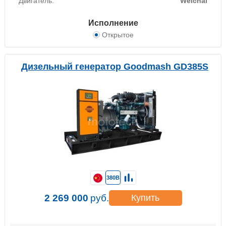
Двигатель:
Weichai
Исполнение
Открытое
Дизельный генератор Goodmash GD385S
380В
2 269 000
руб.
Купить