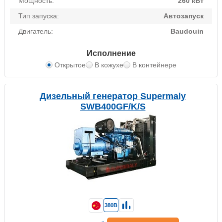
Мощность:
260 кВт
Тип запуска:
Автозапуск
Двигатель:
Baudouin
Исполнение
Открытое
В кожухе
В контейнере
Дизельный генератор Supermaly
SWB400GF/K/S
380В