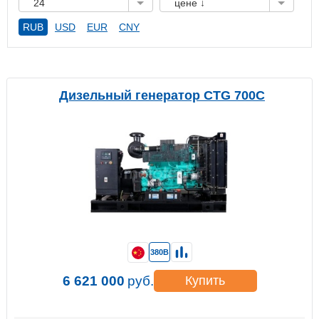
24
цене ↓
RUB
USD
EUR
CNY
Дизельный генератор CTG 700C
380В
6 621 000
руб.
Купить