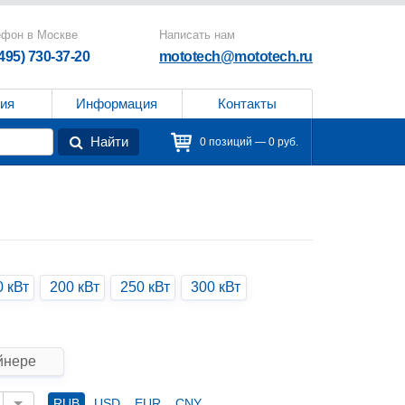
ефон в Москве
Написать нам
(495) 730-37-20
mototech@mototech.ru
ия
Информация
Контакты
Найти
0 позиций — 0 руб.
0 кВт
200 кВт
250 кВт
300 кВт
йнере
RUB
USD
EUR
CNY