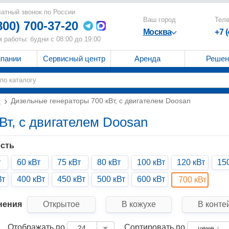
атный звонок по России
Ваш город
Тел
800) 700-37-20
Москва
+7 
 работы: будни с 08:00 до 19:00
мпании
Сервисный центр
Аренда
Решен
и
Дизельные генераторы 700 кВт, с двигателем Doosan
Вт, с двигателем Doosan
сть
т
60 кВт
75 кВт
80 кВт
100 кВт
120 кВт
15
Вт
400 кВт
450 кВт
500 кВт
600 кВт
700 кВт
нения
Открытое
В кожухе
В конте
Отображать по
Сортировать по
24
цене ↓