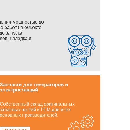
дения мощностью до
е работ на объекте
до запуска.
лов, наладка и
Запчасти для генераторов и
электростанций
Собственный склад оригинальных
запасных частей и ГСМ для всех
основных производителей.