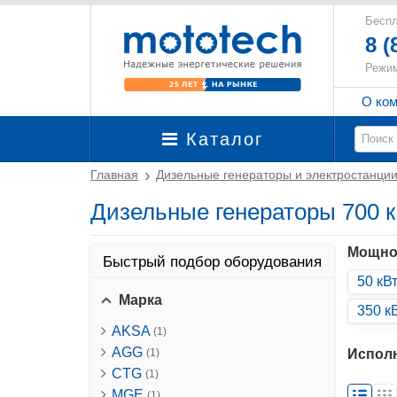
Беспл
8 (
Режим
О ко
Каталог
Главная
Дизельные генераторы и электростанци
Дизельные генераторы 700 к
Мощно
Быстрый подбор оборудования
50 кВ
Марка
350 к
AKSA
(1)
AGG
Испол
(1)
CTG
(1)
MGE
(1)