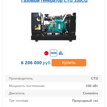
Газовый генератор CTG 330CG
380В
6 206 000
руб.
Купить
Производитель:
CTG
Мощность постоянная:
240 кВт
Двигатель:
Cummins
Тип топлива:
Природный газ