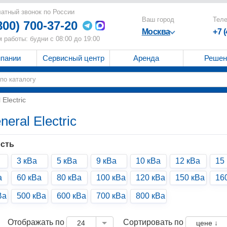
атный звонок по России
Ваш город
Тел
800) 700-37-20
Москва
+7 
 работы: будни с 08:00 до 19:00
мпании
Сервисный центр
Аренда
Решен
Electric
ral Electric
сть
3 кВа
5 кВа
9 кВа
10 кВа
12 кВа
15
а
60 кВа
80 кВа
100 кВа
120 кВа
150 кВа
16
Ва
500 кВа
600 кВа
700 кВа
800 кВа
Отображать по
Сортировать по
24
цене ↓