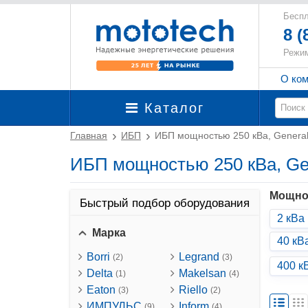
Беспл
8 (
Режим
О ко
Каталог
Главная
ИБП
ИБП мощностью 250 кВа, General 
ИБП мощностью 250 кВа, Gene
Мощно
Быстрый подбор оборудования
2 кВа
Марка
40 кВ
Borri
Legrand
(2)
(3)
400 к
Delta
Makelsan
(1)
(4)
Eaton
Riello
(3)
(2)
ИМПУЛЬС
Inform
(9)
(4)