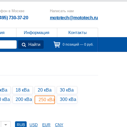
ефон в Москве
Написать нам
(495) 730-37-20
mototech@mototech.ru
ия
Информация
Контакты
Найти
0 позиций — 0 руб.
 кВа
18 кВа
20 кВа
30 кВа
0 кВа
200 кВа
300 кВа
250 кВа
RUB
USD
EUR
CNY