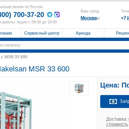
атный звонок по России
Ваш город
Тел
800) 700-37-20
Москва
+7 
 работы: будни с 08:00 до 19:00
мпании
Сервисный центр
Аренда
Решен
MSR 33 600
akelsan MSR 33 600
Цена:
По
Зап
Доставка:
стоимость