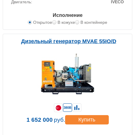
Двигатель:
IVECO
Исполнение
Открытое
В кожухе
В контейнере
Дизельный генератор MVAE 55IO/D
380В
1 652 000
руб.
Купить