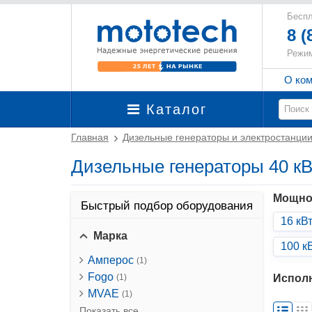
Беспл
8 (
Режим
О ко
Каталог
Главная
Дизельные генераторы и электростанци
Дизельные генераторы 40 кВт
Мощно
Быстрый подбор оборудования
16 кВ
Марка
100 к
Амперос
(1)
Fogo
Испол
(1)
MVAE
(1)
Показать все