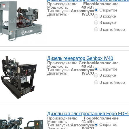
Производитель:
Elcos
Исполнение
Мощность:
40 кВт
Открытое
Тип запуска:
Автозапуск
Двигатель:
IVECO
В кожухе
В кожухе
В контейнере
Дизель генератор Genbox IV40
Производитель:
Genbox
Исполнение
Мощность:
40 кВт
Открытое
Тип запуска:
Автозапуск
Двигатель:
IVECO
В кожухе
В контейнере
Дизельная электростанция Fogo FDF
Производитель:
Fogo
Исполнение
Мощность:
41 кВт
Открытое
Тип запуска:
Автозапуск
Двигатель:
IVECO