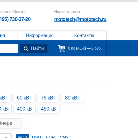
ефон в Москве
Написать нам
(495) 730-37-20
mototech@mototech.ru
ия
Информация
Контакты
Найти
0 позиций — 0 руб.
кВт
60 кВт
75 кВт
80 кВт
0 кВт
400 кВт
450 кВт
йнере
RUB
USD
EUR
CNY