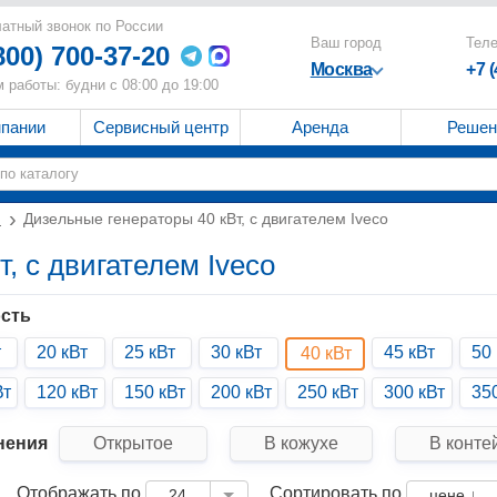
атный звонок по России
Ваш город
Тел
800) 700-37-20
Москва
+7 
 работы: будни с 08:00 до 19:00
мпании
Сервисный центр
Аренда
Решен
и
Дизельные генераторы 40 кВт, с двигателем Iveco
, с двигателем Iveco
сть
т
20 кВт
25 кВт
30 кВт
45 кВт
50 
40 кВт
Вт
120 кВт
150 кВт
200 кВт
250 кВт
300 кВт
35
нения
Открытое
В кожухе
В конте
Отображать по
Сортировать по
24
цене ↓