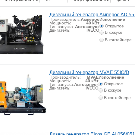
Дизельный генератор Амперос AD 55 
Производитель:
Амперос
Исполнение
Мощность:
40 кВт
Открытое
Тип запуска:
Автозапуск
Двигатель:
IVECO
В кожухе
В контейнере
Дизельный генератор MVAE 55IO/D
Производитель:
MVAE
Исполнение
Мощность:
40 кВт
Открытое
Тип запуска:
Автозапуск
Двигатель:
IVECO
В кожухе
В контейнере
Дизель генератор Elcos GE.AI.056/05